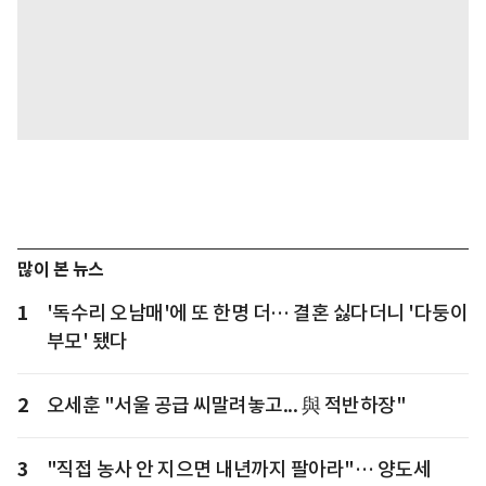
많이 본 뉴스
1
'독수리 오남매'에 또 한명 더… 결혼 싫다더니 '다둥이
부모' 됐다
2
오세훈 "서울 공급 씨말려놓고... 與 적반하장"
3
"직접 농사 안 지으면 내년까지 팔아라"… 양도세