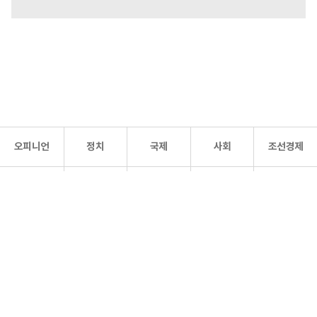
오피니언
정치
국제
사회
조선경제
문화·
조선
스포츠
건강
조선몰
연예
리더스
조선일보 공식 SNS
개인정보처리방침
사이트맵