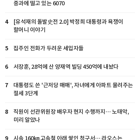
중과에 떨고 있는 6070
4
[유석재의 돌발史전 2.0] 박정희 대통령과 욕쟁이
할머니 이야기
5
집주인 전화가 두려운 세입자들
6
서장훈, 28억에 산 양재역 빌딩 450억에 내놨다
7
대통령도 쓴 '근저당 매매', 자녀에게 아파트 물려주는
절세 3단계
8
직원이 선관위원장 배우자 현지 수행까지… 노태악,
미리 알았나
9
시속 160㎞ 고속철 아래 쌓인 청구서… 라오스는