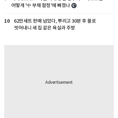
어떻게 '中 부채 함정'에 빠졌나
10
62만세트 판매 넘었다, 뿌리고 30분 후 물로
씻어내니 새 집 같은 욕실과 주방