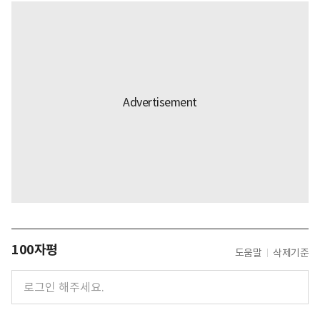
100자평
도움말
삭제기준