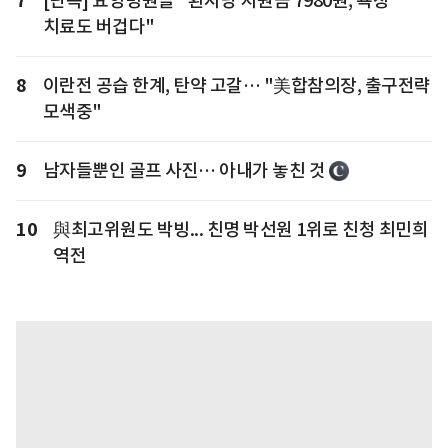
7
[단독] 요양병원들 "환자당 지원금 7980원, 욕창
치료도 버겁다"
8
이란전 공습 한계, 탄약 고갈… "美합참의장, 출구전략
모색중"
9
남자들뿐인 골프 사진… 아내가 놓친 것
10
與최고위원도 박빙... 친명 박선원 1위로 친청 최민희
역전