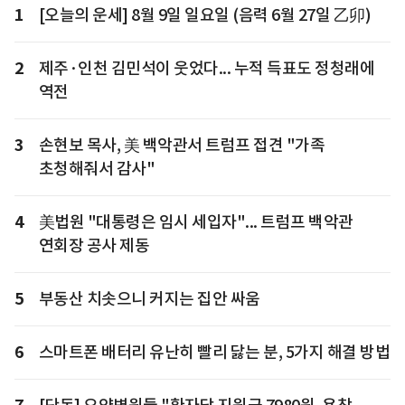
1
[오늘의 운세] 8월 9일 일요일 (음력 6월 27일 乙卯)
2
제주·인천 김민석이 웃었다... 누적 득표도 정청래에
역전
3
손현보 목사, 美 백악관서 트럼프 접견 "가족
초청해줘서 감사"
4
美법원 "대통령은 임시 세입자"... 트럼프 백악관
연회장 공사 제동
5
부동산 치솟으니 커지는 집안 싸움
6
스마트폰 배터리 유난히 빨리 닳는 분, 5가지 해결 방법