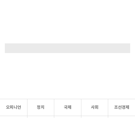
오피니언
정치
국제
사회
조선경제
문화·
조선
스포츠
건강
조선몰
연예
리더스