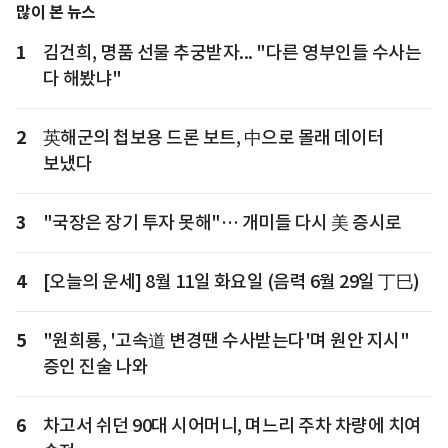
많이 본 뉴스
1
김건희, 명품 선물 추궁받자... "다른 영부인들 수사는
다 해봤냐"
2
英해군의 첩보용 드론 보트, 中으로 몰래 데이터
보냈다
3
"국장은 장기 투자 못해"… 개미들 다시 美 증시로
4
[오늘의 운세] 8월 11일 화요일 (음력 6월 29일 丁巳)
5
"원희룡, '고속道 변경땐 수사받는다'며 원안 지시"
증인 진술 나와
6
차고서 쉬던 90대 시어머니, 며느리 주차 차량에 치여