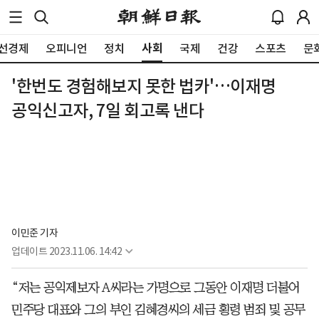
사회
선경제
오피니언
정치
국제
건강
스포츠
문
'한번도 경험해보지 못한 법카'…이재명
공익신고자, 7일 회고록 낸다
이민준 기자
업데이트
2023.11.06. 14:42
“저는 공익제보자 A씨라는 가명으로 그동안 이재명 더불어
민주당 대표와 그의 부인 김혜경씨의 세금 횡령 범죄 및 공무