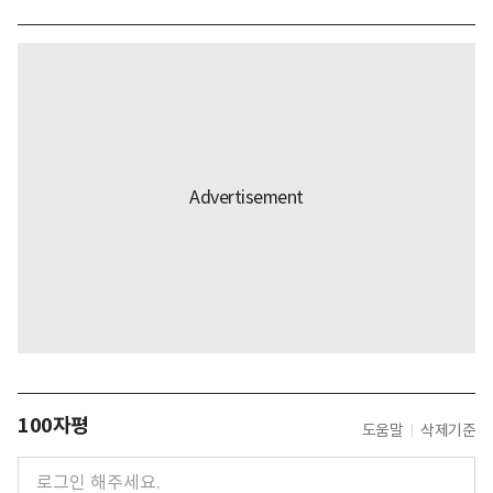
100자평
도움말
삭제기준