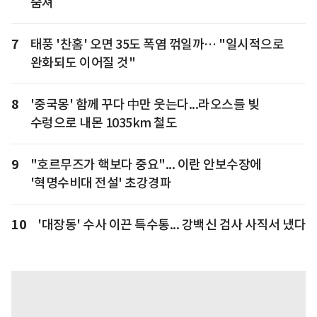
숨져
7
태풍 '찬홈' 오면 35도 폭염 꺾일까… "일시적으로
완화되도 이어질 것"
8
'중국몽' 함께 꾸다 中만 웃는다...라오스를 빚
수렁으로 내몬 1035km 철도
9
"호르무즈가 핵보다 중요"... 이란 안보수장에
'혁명수비대 전설' 초강경파
10
'대장동' 수사 이끈 특수통... 강백신 검사 사직서 냈다