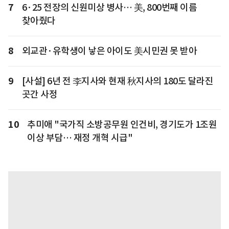
7
6·25 전장의 신원미상 병사… 美, 800번째 이름
찾아줬다
8
외교관·유학생이 낳은 아이도 美시민권 못 받아
9
[사설] 6년 전 李지사와 현재 秋지사의 180도 달라진
곳간 사정
10
추미애 "국가직 소방공무원 인건비, 경기도가 1조원
이상 부담… 재정 개혁 시급"