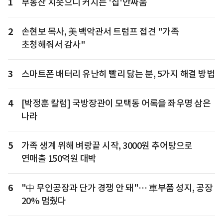
1
부동산 치솟으니 커지는 '집'안싸움
2
손현보 목사, 美 백악관서 트럼프 접견 "가족
초청해줘서 감사"
3
스마트폰 배터리 유난히 빨리 닳는 분, 5가지 해결 방법
4
[박정훈 칼럼] 국방장관이 모택동 어록을 좌우명 삼은
나라
5
가족 생계 위해 벼랑끝 시작, 3000원 추어탕으로
연매출 150억원 대박
6
"中 무인공장과 단가 경쟁 안 돼"… 車부품 성지, 공장
20% 멈췄다