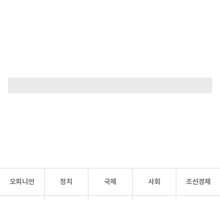
오피니언
정치
국제
사회
조선경제
문화·
조선
스포츠
건강
조선몰
연예
리더스