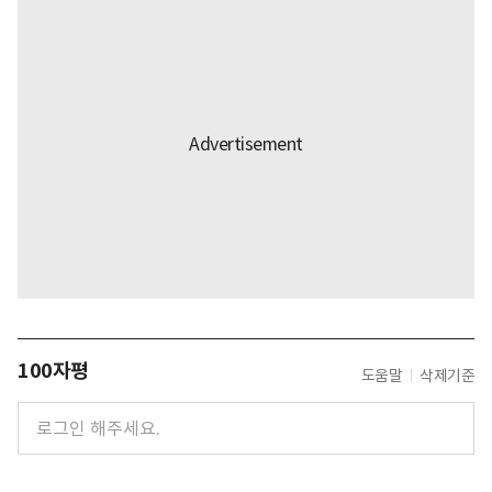
100자평
도움말
삭제기준