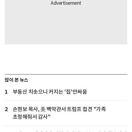
많이 본 뉴스
1
부동산 치솟으니 커지는 '집'안싸움
2
손현보 목사, 美 백악관서 트럼프 접견 "가족
초청해줘서 감사"