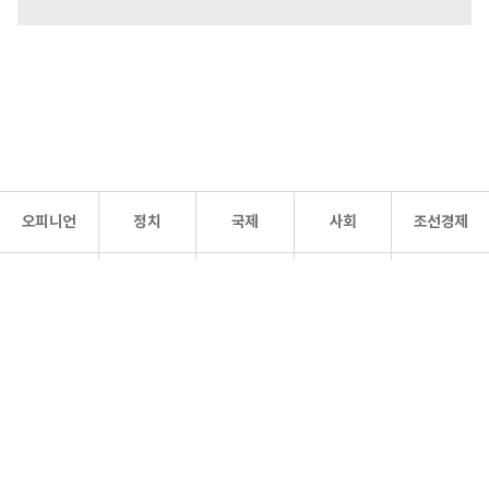
오피니언
정치
국제
사회
조선경제
문화·
조선
스포츠
건강
조선몰
연예
리더스
조선일보 공식 SNS
개인정보처리방침
사이트맵