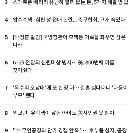
3
스마트폰 배터리 유난히 빨리 닳는 분, 5가지 해결 방법
4
압수수색·심판 성 접대 논란... 축구협회, 고개 숙였다
5
[박정훈 칼럼] 국방장관이 모택동 어록을 좌우명 삼은
나라
6
6·25 전장의 신원미상 병사… 美, 800번째 이름
찾아줬다
7
'독수리 오남매'에 또 한명 더… 결혼 싫다더니 '다둥이
부모' 됐다
8
외교관·유학생이 낳은 아이도 美시민권 못 받아
9
"中 무인공장과 단가 경쟁 안 돼"… 車부품 성지, 공장