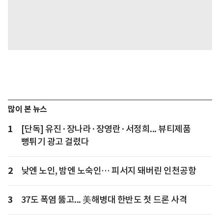
많이 본 뉴스
1
[단독] 유진·장나라·장영란·서정희... 뷰티제품
뻥튀기 광고 걸렸다
2
낮엔 노인, 밤엔 노숙인… 피서지 돼버린 인천공항
3
37도 폭염 뚫고... 美해병대 한반도 첫 드론 사격