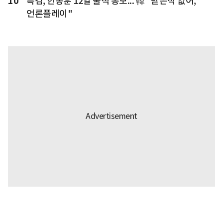
10
특검, 한동훈 12일 출석 통보... 韓 "받은적 없어,
언론플레이"