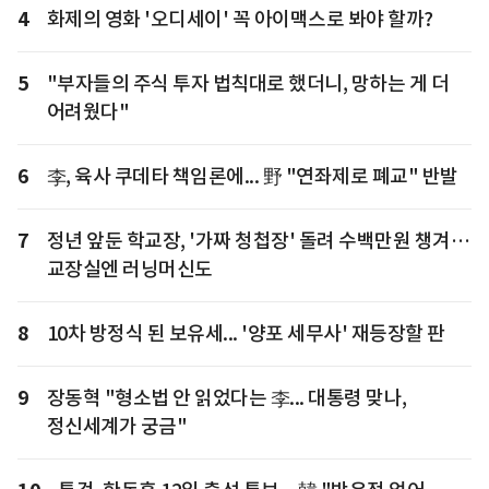
4
화제의 영화 '오디세이' 꼭 아이맥스로 봐야 할까?
5
"부자들의 주식 투자 법칙대로 했더니, 망하는 게 더
어려웠다"
6
李, 육사 쿠데타 책임론에... 野 "연좌제로 폐교" 반발
7
정년 앞둔 학교장, '가짜 청첩장' 돌려 수백만원 챙겨…
교장실엔 러닝머신도
8
10차 방정식 된 보유세... '양포 세무사' 재등장할 판
9
장동혁 "형소법 안 읽었다는 李... 대통령 맞나,
정신세계가 궁금"