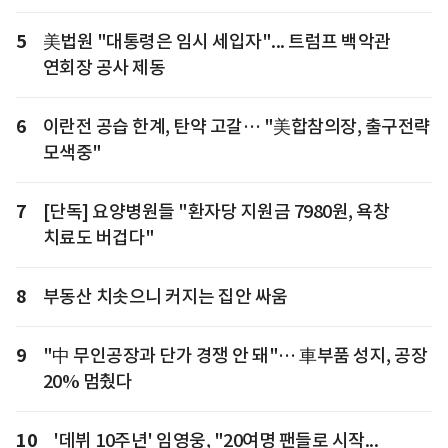
5
美법원 "대통령은 임시 세입자"... 트럼프 백악관
연회장 공사 제동
6
이란전 공습 한계, 탄약 고갈… "美합참의장, 출구전략
모색중"
7
[단독] 요양병원들 "환자당 지원금 7980원, 욕창
치료도 버겁다"
8
부동산 치솟으니 커지는 집안 싸움
9
"中 무인공장과 단가 경쟁 안 돼"… 車부품 성지, 공장
20% 멈췄다
10
'데뷔 10주년' 임영웅, "20여명 팬들로 시작...