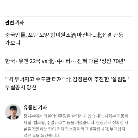
관련 기사
중국인들, 포탄 모양 항미원조酒 마신다...北접경 단둥
가보니
한국·유엔 22국 vs 北·中·러… 전혀 다른 '정전 70년'
"벽 무너지고 수도관 터져" 北 김정은이 추진한 '살림집'
부실공사 망신
유종헌 기자
정치부에서 더불어민주당을 출입하고 있습니다. 사회부 기동취
재팀·법조팀, 주말뉴스부 등을 거쳤습니다. 현장에서 정확한 사
실을 전달하는 일이 기자의 본령이라고 생각합니다. 부끄럽지
않은 글을 쓰겠습니다.