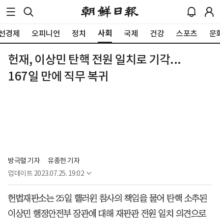
사회
선경제
오피니언
정치
국제
건강
스포츠
문
헌재, 이상민 탄핵 전원 일치로 기각...
167일 만에 직무 복귀
방극렬 기자
유종헌 기자
업데이트
2023.07.25. 19:02
헌법재판소는 25일 핼러윈 참사의 책임을 물어 탄핵 소추된
이상민 행정안전부 장관에 대해 재판관 전원 일치 의견으로