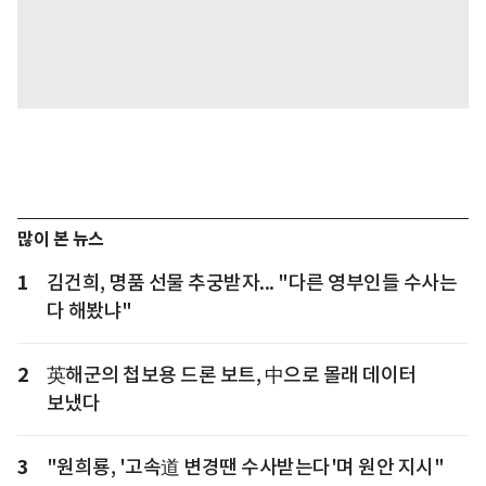
많이 본 뉴스
1
김건희, 명품 선물 추궁받자... "다른 영부인들 수사는
다 해봤냐"
2
英해군의 첩보용 드론 보트, 中으로 몰래 데이터
보냈다
3
"원희룡, '고속道 변경땐 수사받는다'며 원안 지시"