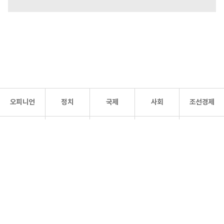
오피니언
정치
국제
사회
조선경제
문화·
조선
스포츠
건강
조선몰
연예
리더스
조선일보 공식 SNS
개인정보처리방침
사이트맵