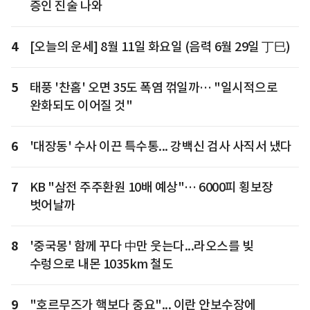
증인 진술 나와
4
[오늘의 운세] 8월 11일 화요일 (음력 6월 29일 丁巳)
5
태풍 '찬홈' 오면 35도 폭염 꺾일까… "일시적으로
완화되도 이어질 것"
6
'대장동' 수사 이끈 특수통... 강백신 검사 사직서 냈다
7
KB "삼전 주주환원 10배 예상"… 6000피 횡보장
벗어날까
8
'중국몽' 함께 꾸다 中만 웃는다...라오스를 빚
수렁으로 내몬 1035km 철도
9
"호르무즈가 핵보다 중요"... 이란 안보수장에