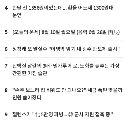
4
한달 전 1556원이었는데... 환율 어느새 1300원대
눈앞
5
[오늘의 운세] 8월 10일 월요일 (음력 6월 28일 丙辰)
6
정청래 또 말실수 "이명박 임기 내 광주 반도체 출시"
7
단백질 달걀의 3배·밀가루 제로, 노화를 늦추는 가장
간편한 아침 습관
8
"손주 보느라 집 비워도 안 되나요?" 세금 폭탄 맞을까
민원 쏟아졌다
9
젤렌스키 "北 5만명 파병... 韓 군사 지원 접촉 중"