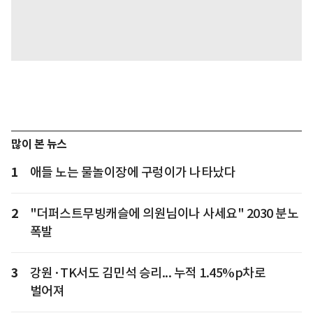
많이 본 뉴스
1
애들 노는 물놀이장에 구렁이가 나타났다
2
"더퍼스트무빙캐슬에 의원님이나 사세요" 2030 분노
폭발
3
강원·TK서도 김민석 승리... 누적 1.45%p차로
벌어져