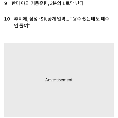
9
한미 야외 기동훈련, 3분의 1 토막 난다
10
추미애, 삼성·SK 공개 압박... "용수 줬는데도 폐수
안 줄여"