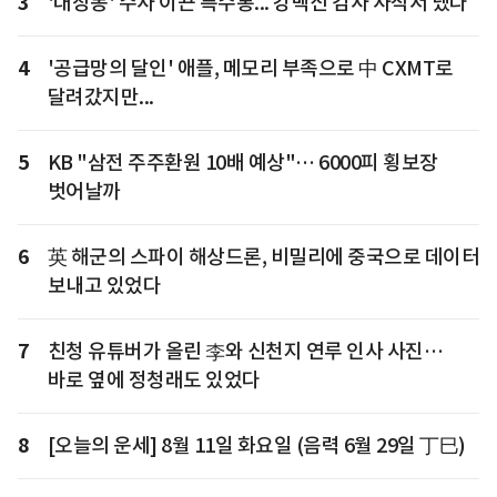
3
'대장동' 수사 이끈 특수통... 강백신 검사 사직서 냈다
4
'공급망의 달인' 애플, 메모리 부족으로 中 CXMT로
달려갔지만...
5
KB "삼전 주주환원 10배 예상"… 6000피 횡보장
벗어날까
6
英 해군의 스파이 해상드론, 비밀리에 중국으로 데이터
보내고 있었다
7
친청 유튜버가 올린 李와 신천지 연루 인사 사진…
바로 옆에 정청래도 있었다
8
[오늘의 운세] 8월 11일 화요일 (음력 6월 29일 丁巳)