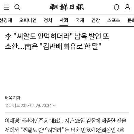
사회
선경제
오피니언
정치
국제
건강
스포츠
문
李 "씨알도 안먹히더라" 남욱 발언 또
소환...南은 "김만배 회유로 한 말"
허욱 기자
업데이트
2023.01.29. 20:04
이재명 더불어민주당 대표는 지난 28일 검찰에 제출한 진술
서에서 “씨알도 안먹히더라”는 남욱 변호사(천화동인 4호