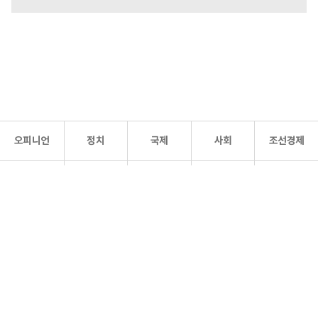
오피니언
정치
국제
사회
조선경제
문화·
조선
스포츠
건강
조선몰
연예
리더스
조선일보 공식 SNS
개인정보처리방침
사이트맵