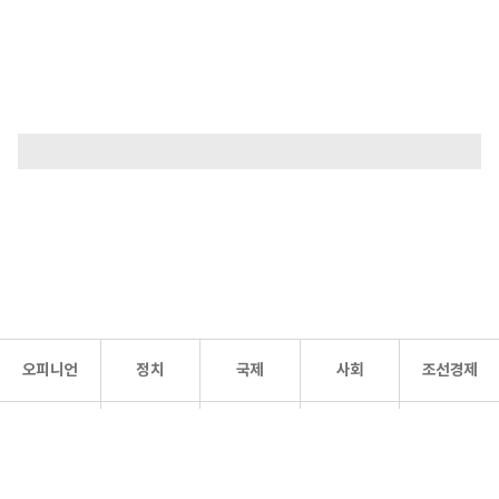
오피니언
정치
국제
사회
조선경제
문화·
조선
스포츠
건강
조선몰
연예
리더스