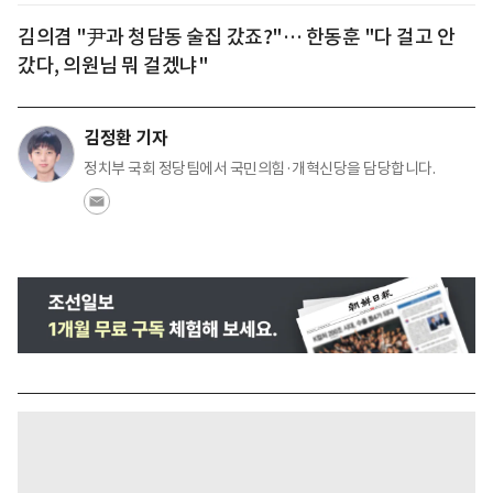
김의겸 "尹과 청담동 술집 갔죠?"… 한동훈 "다 걸고 안
갔다, 의원님 뭐 걸겠냐"
김정환 기자
정치부 국회 정당팀에서 국민의힘·개혁신당을 담당합니다.