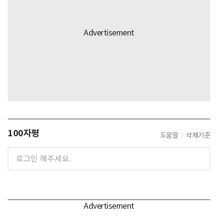
100자평
도움말
삭제기준