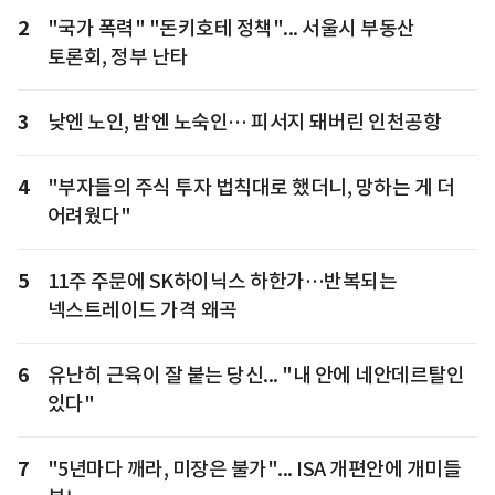
2
"국가 폭력" "돈키호테 정책"... 서울시 부동산
토론회, 정부 난타
3
낮엔 노인, 밤엔 노숙인… 피서지 돼버린 인천공항
4
"부자들의 주식 투자 법칙대로 했더니, 망하는 게 더
어려웠다"
5
11주 주문에 SK하이닉스 하한가…반복되는
넥스트레이드 가격 왜곡
6
유난히 근육이 잘 붙는 당신... "내 안에 네안데르탈인
있다"
7
"5년마다 깨라, 미장은 불가"... ISA 개편안에 개미들