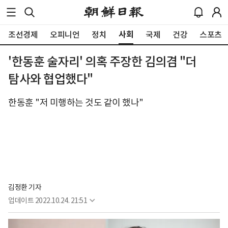
사회
조선경제
오피니언
정치
국제
건강
스포츠
'한동훈 술자리' 의혹 주장한 김의겸 "더
탐사와 협업했다"
한동훈 "저 미행하는 것도 같이 했나"
김정환 기자
업데이트
2022.10.24. 21:51