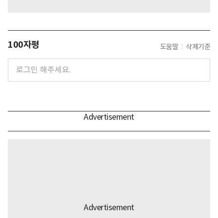
100자평
도움말
삭제기준