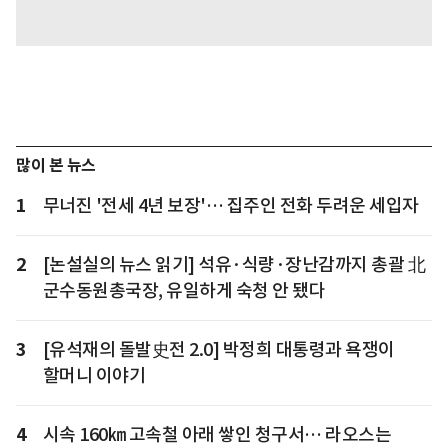
많이 본 뉴스
1
무너진 '전세 4년 보장'… 집주인 전화 두려운 세입자
2
[논설실의 뉴스 읽기] 석유·식량·장난감까지 총괄 北
군수동원총국장, 유일하게 숙청 안 됐다
3
[유석재의 돌발史전 2.0] 박정희 대통령과 욕쟁이
할머니 이야기
4
시속 160㎞ 고속철 아래 쌓인 청구서… 라오스는