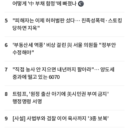
어떻게 '中 부채 함정'에 빠졌나
5
"피해자는 이제 허허벌판 섰다… 친족성폭력·스토킹
당하면 지옥"
6
'부동산세 역풍' 비상 걸린 與 서울 의원들 "정부안
수정해야"
7
"직접 농사 안 지으면 내년까지 팔아라"… 양도세
중과에 떨고 있는 6070
8
트럼프, '원정 출산 아기에 美시민권 부여 금지'
행정명령 서명
9
[사설] 사법부와 검찰 이어 육사까지 '3종 보복'