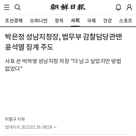
사회
조선경제
오피니언
정치
국제
건강
스포츠
박은정 성남지청장, 법무부 감찰담당관땐
윤석열 징계 주도
사표 쓴 박하영 성남지청 차장 "더 남고 싶었지만 방법
없었다"
이정구 기자
업데이트
2022.01.26. 08:58