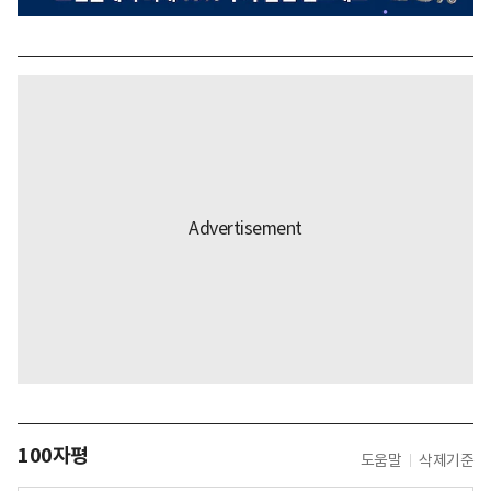
100자평
도움말
삭제기준