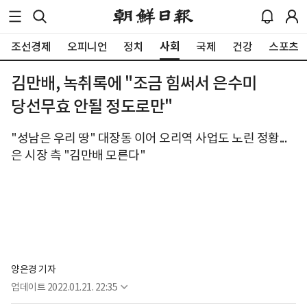
사회
조선경제
오피니언
정치
국제
건강
스포츠
김만배, 녹취록에 "조금 힘써서 은수미
당선무효 안될 정도로만"
"성남은 우리 땅" 대장동 이어 오리역 사업도 노린 정황...
은 시장 측 "김만배 모른다"
양은경 기자
업데이트
2022.01.21. 22:35