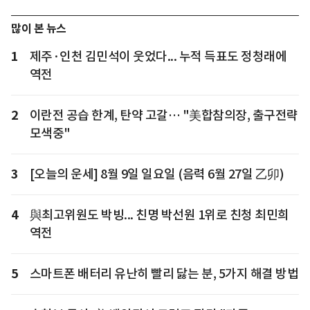
많이 본 뉴스
1
제주·인천 김민석이 웃었다... 누적 득표도 정청래에
역전
2
이란전 공습 한계, 탄약 고갈… "美합참의장, 출구전략
모색중"
3
[오늘의 운세] 8월 9일 일요일 (음력 6월 27일 乙卯)
4
與최고위원도 박빙... 친명 박선원 1위로 친청 최민희
역전
5
스마트폰 배터리 유난히 빨리 닳는 분, 5가지 해결 방법