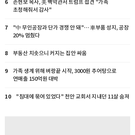
6
손현보 목사, 美 백악관서 트럼프 접견 "가족
초청해줘서 감사"
7
"中 무인공장과 단가 경쟁 안 돼"… 車부품 성지, 공장
20% 멈췄다
8
부동산 치솟으니 커지는 집안 싸움
9
가족 생계 위해 벼랑끝 시작, 3000원 추어탕으로
연매출 150억원 대박
10
"침대에 묶여 있었다" 천안 교회서 지내던 11살 숨져