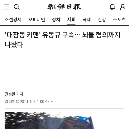
사회
조선경제
오피니언
정치
국제
건강
스포츠
'대장동 키맨' 유동규 구속… 뇌물 혐의까지
나왔다
권순완 기자
업데이트
2021.10.04. 00:47