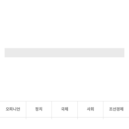
오피니언
정치
국제
사회
조선경제
문화·
조선
스포츠
건강
조선몰
연예
리더스