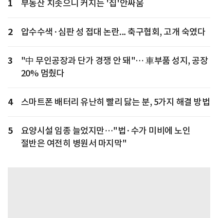
1
부동산 치솟으니 커지는 '집'안싸움
2
압수수색·심판 성 접대 논란... 축구협회, 고개 숙였다
3
"中 무인공장과 단가 경쟁 안 돼"… 車부품 성지, 공장
20% 멈췄다
4
스마트폰 배터리 유난히 빨리 닳는 분, 5가지 해결 방법
5
요양시설 임종 늘었지만…"법·수가 미비에 노인
절반은 여전히 병원서 마지막"