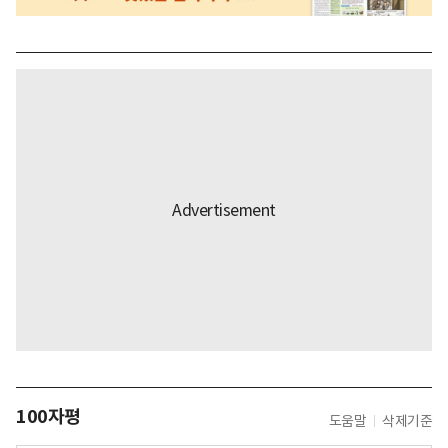
100자평
도움말
삭제기준