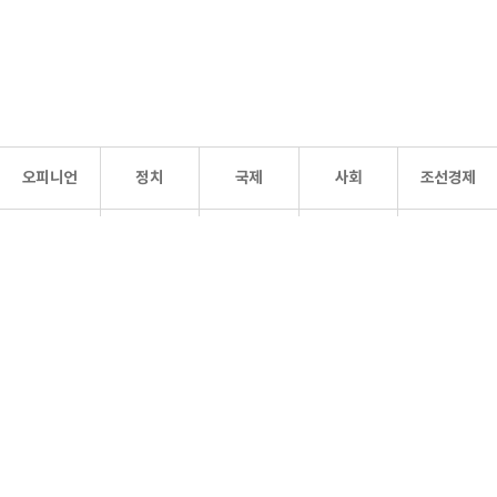
오피니언
정치
국제
사회
조선경제
문화·
조선
스포츠
건강
조선몰
연예
리더스
조선일보 공식 SNS
개인정보처리방침
사이트맵
Copyright 조선일보 All rights reserved. 무단 전재 및 재배포 금지.