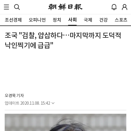
사회
조선경제
오피니언
정치
국제
건강
스포츠
조국 "검찰, 얍삽하다…마지막까지 도덕적
낙인찍기에 급급"
오경묵 기자
업데이트
2020.11.08. 15:42