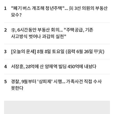
1
"폐기 버스 개조해 청년주택"... 與 3선 의원의 부동산
묘수?
2
李, 6시간동안 부동산 회의... "주택공급, 기존
사고방식 벗어나 과감히 실천"
3
[오늘의 운세] 8월 8일 토요일 (음력 6월 26일 甲寅)
4
서장훈, 28억에 산 양재역 빌딩 450억에 내놨다
5
경찰, 9월부터 '상피제' 시행... 가족사건 직접 수사
못한다