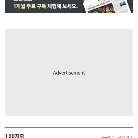
100자평
도움말
삭제기준