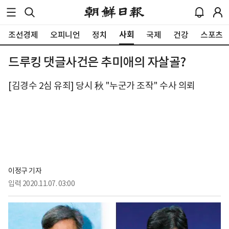
사회
조선경제
오피니언
정치
국제
건강
스포츠
드루킹 댓글사건은 추미애의 자살골?
[김경수 2심 유죄] 당시 秋 "누군가 조작" 수사 의뢰
이정구 기자
입력
2020.11.07. 03:00