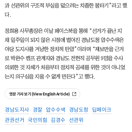
과 선관위의 구조적 부실을 덮으려는 치졸한 물타기”라고 했
다.
정희용 사무총장은 이날 페이스북을 통해 “선거가 끝난 지
채 일주일이 되지 않은 시점에 벌어진 경남도청 압수수색은
야당 도지사를 겨냥한 정치적 탄압”이라며 “제보만을 근거
로 박완수 캠프 관계자와 경남도 전현직 공무원 9명을 수사
의뢰한 것 자체가 처음부터 정치적 공세를 위한 것이 아니었
는지 의구심을 지울 수 없게 만든다”고 했다.
영문 기사 보기 (View English Article)
경남도지사
경찰
압수수색
경남도청
딥페이크
관권선거
국민의힘
김경수
선관위