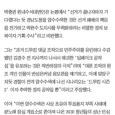
박충권 원내수석대변인은 논평에서 “선거가 끝나자마자 기
다렸다는 듯 경남도청을 압수수색한 것은 선거 패배의 책임
을 전가하고 박완수 도지사를 무력화하려는 비열한 정치 보
복이자 기획 수사”라고 비판했다.
그는 “과거 드루킹 댓글 조작으로 민주주의를 유린하다 수감
됐던 김경수 전 지사까지 나서서 해괴한 ‘딥페이크 공작
설’을 유포하는 것은 적반하장의 극치”라며 “여론 조작의 원
조 격인 인물이 반성은커녕 음모론을 제기하고, 이에 맞장구
치듯 경찰이 전격 압수수색에 나선 시나리오는 ‘드루킹 시즌
2′이자 추악한 정치 공작일 뿐”이라고 주장했다.
이어 “이번 압수수색은 사상 초유의 투표용지 부족 사태에
분노해 잠실 개표소로 쏟아져 나온 2030 청년들의 성난 민심