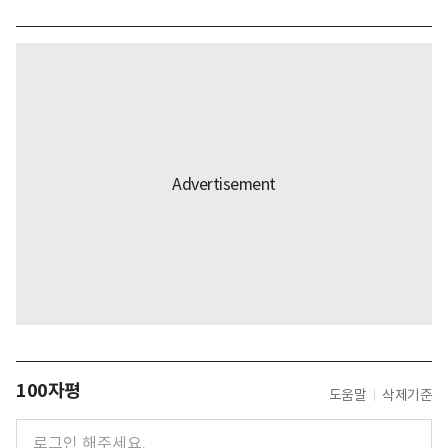
100자평
도움말
삭제기준