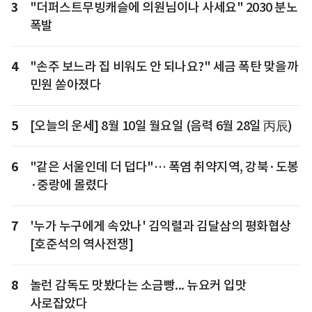
3
"더퍼스트무빙캐슬에 의원님이나 사세요" 2030 분노
폭발
4
"손주 보느라 집 비워도 안 되나요?" 세금 폭탄 맞을까
민원 쏟아졌다
5
[오늘의 운세] 8월 10일 월요일 (음력 6월 28일 丙辰)
6
"같은 서울인데 더 덥다"… 폭염 취약지역, 강북·도봉
·중랑에 몰렸다
7
'누가 누구에게 속았나' 김익렬과 김달삼의 평화협상
[호준석의 역사전쟁]
8
놀런 감독도 맛봤다는 소금빵... 뉴요커 입맛
사로잡았다