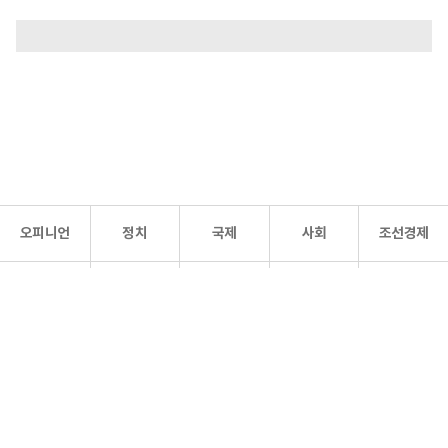
오피니언
정치
국제
사회
조선경제
문화·
조선
스포츠
건강
조선몰
연예
리더스
조선일보 공식 SNS