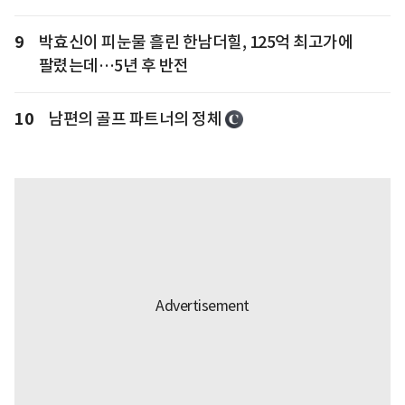
9
박효신이 피눈물 흘린 한남더힐, 125억 최고가에
팔렸는데…5년 후 반전
10
남편의 골프 파트너의 정체