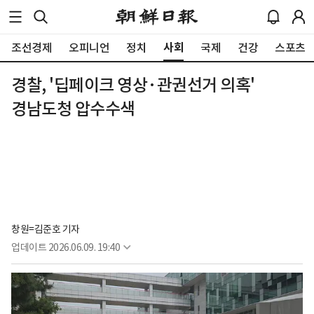
사회
조선경제
오피니언
정치
국제
건강
스포츠
경찰, '딥페이크 영상·관권선거 의혹'
경남도청 압수수색
창원=김준호 기자
업데이트
2026.06.09. 19:40