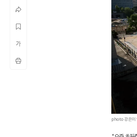
photo 강은
“요즘 초등