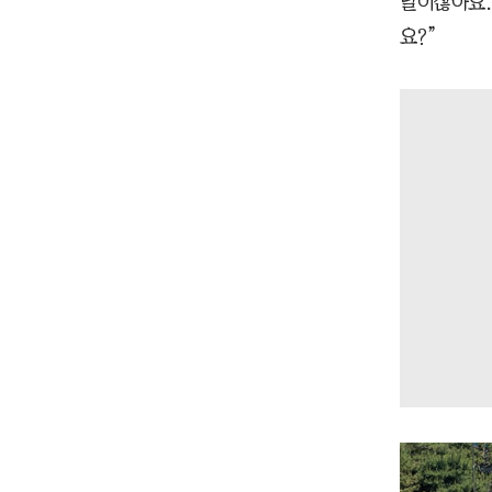
날이잖아요.
요?”