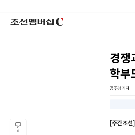
경쟁과
학부
공주경 기자
[주간조선]
0