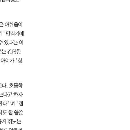
깊은 아쉬움이
며 “달리기에
수 있다는 이
르는 간단한
아이가 ‘상
다. 초등학
않는다고 하자
한다”며 “점
서도 참 씁쓸
롭게 뛰노는