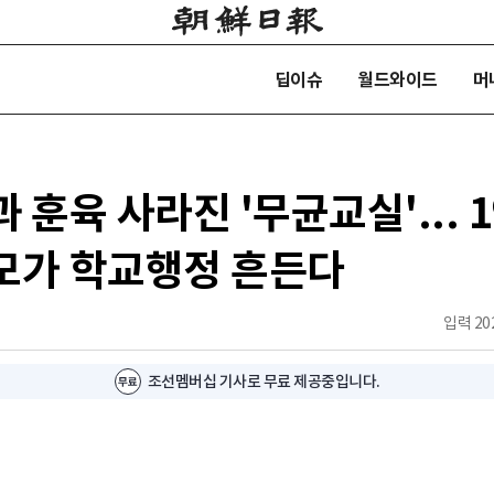
딥이슈
월드와이드
머
 훈육 사라진 '무균교실'... 
모가 학교행정 흔든다
입력
202
조선멤버십 기사로 무료 제공중입니다.