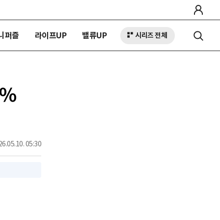
니퍼즐
라이프UP
밸류UP
시리즈 전체
1%
6.05.10. 05:30