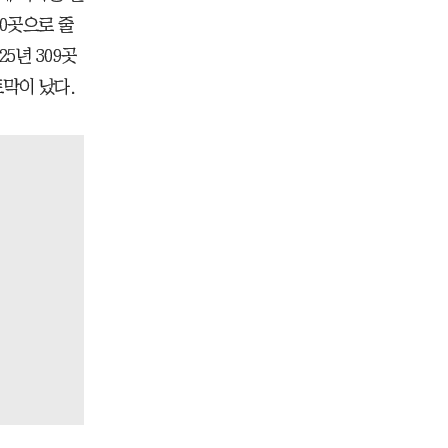
0곳으로 줄
5년 309곳
토막이 났다.