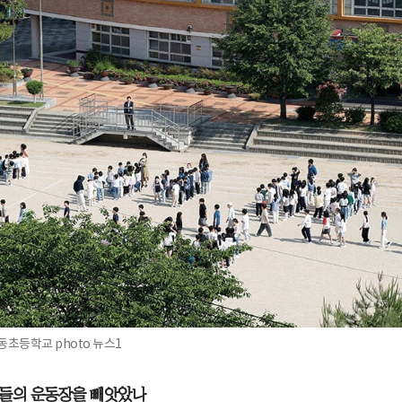
동초등학교 photo 뉴스1
들의 운동장을 빼앗았나