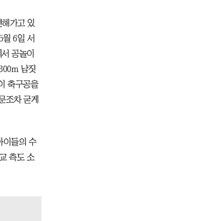
변해가고 있
5월 6일 서
에서 공놀이
300m 남짓
들이 축구공을
 문조차 굳게
아이들의 수
교 측도 소