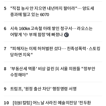
5
"직접 농사 안 지으면 내년까지 팔아라"… 양도세
중과에 떨고 있는 6070
6
시속 160㎞ 고속철 아래 쌓인 청구서… 라오스는
어떻게 '中 부채 함정'에 빠졌나
7
"피해자는 이제 허허벌판 섰다… 친족성폭력·스토킹
당하면 지옥"
8
'부동산세 역풍' 비상 걸린 與 서울 의원들 "정부안
수정해야"
9
트럼프, '원정 출산 차단' 행정명령 서명
10
[朝鮮칼럼] 어느날 사라진 예술의전당 '전두환