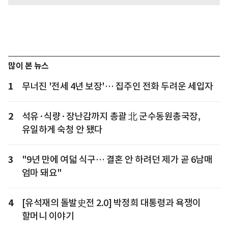
많이 본 뉴스
1
무너진 '전세 4년 보장'… 집주인 전화 두려운 세입자
2
석유·식량·장난감까지 총괄 北 군수동원총국장,
유일하게 숙청 안 됐다
3
"9년 만에 여덟 식구… 결혼 안 하려던 제가 곧 6남매
엄마 돼요"
4
[유석재의 돌발史전 2.0] 박정희 대통령과 욕쟁이
할머니 이야기