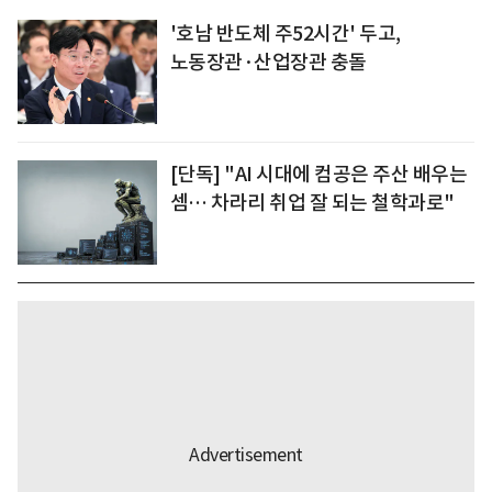
'호남 반도체 주52시간' 두고,
노동장관·산업장관 충돌
[단독] "AI 시대에 컴공은 주산 배우는
셈… 차라리 취업 잘 되는 철학과로"