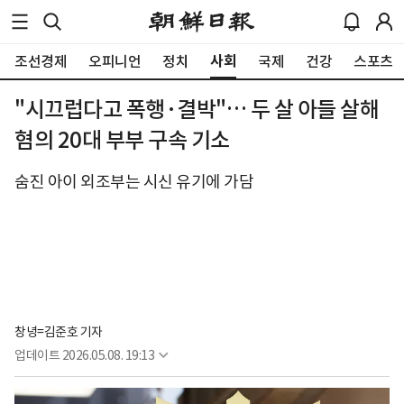
사회
조선경제
오피니언
정치
국제
건강
스포츠
"시끄럽다고 폭행·결박"… 두 살 아들 살해
혐의 20대 부부 구속 기소
숨진 아이 외조부는 시신 유기에 가담
창녕=김준호 기자
업데이트
2026.05.08. 19:13