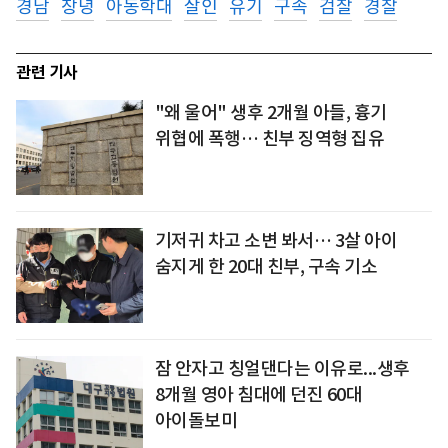
경남
창녕
아동학대
살인
유기
구속
검찰
경찰
관련 기사
"왜 울어" 생후 2개월 아들, 흉기
위협에 폭행… 친부 징역형 집유
기저귀 차고 소변 봐서… 3살 아이
숨지게 한 20대 친부, 구속 기소
잠 안자고 칭얼댄다는 이유로...생후
8개월 영아 침대에 던진 60대
아이돌보미