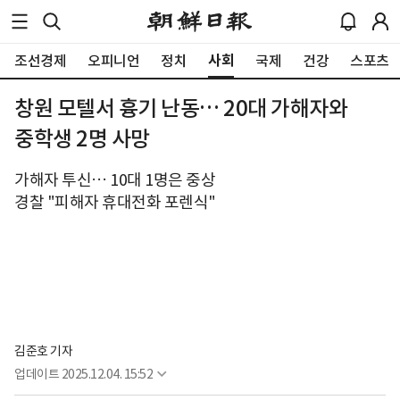
사회
조선경제
오피니언
정치
국제
건강
스포츠
창원 모텔서 흉기 난동… 20대 가해자와
중학생 2명 사망
가해자 투신… 10대 1명은 중상
경찰 "피해자 휴대전화 포렌식"
김준호 기자
업데이트
2025.12.04. 15:52