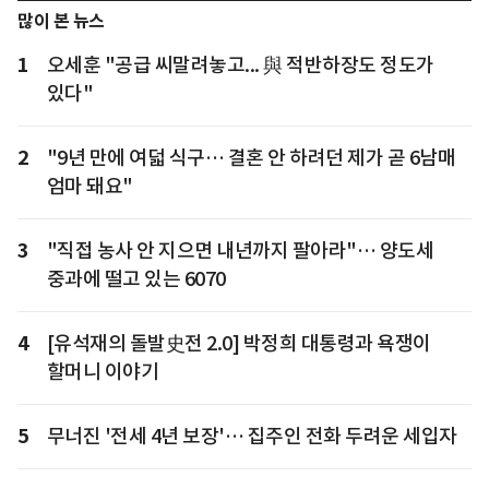
많이 본 뉴스
1
오세훈 "공급 씨말려놓고... 與 적반하장도 정도가
있다"
2
"9년 만에 여덟 식구… 결혼 안 하려던 제가 곧 6남매
엄마 돼요"
3
"직접 농사 안 지으면 내년까지 팔아라"… 양도세
중과에 떨고 있는 6070
4
[유석재의 돌발史전 2.0] 박정희 대통령과 욕쟁이
할머니 이야기
5
무너진 '전세 4년 보장'… 집주인 전화 두려운 세입자