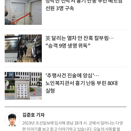
정박한 선박서 흉기 난동 부린 베트남
선원 3명 구속
英 달리는 열차 안 잔혹 칼부림…
"승객 9명 생명 위독"
'추행사건 진술에 앙심'…
노인복지관서 흉기 난동 부린 80대
실형
김준호 기자
2019년 조선일보에 입사해 경남 18개 시·군에서 일어나는 다양
한 이야기를 보고 듣고 이야기하고 있습니다. 오늘의 사회를 발