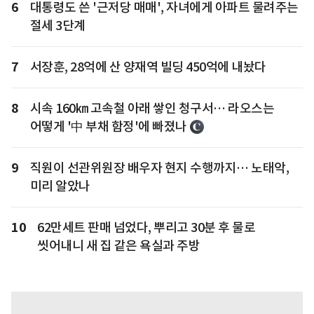
6
대통령도 쓴 '근저당 매매', 자녀에게 아파트 물려주는
절세 3단계
7
서장훈, 28억에 산 양재역 빌딩 450억에 내놨다
8
시속 160㎞ 고속철 아래 쌓인 청구서… 라오스는
어떻게 '中 부채 함정'에 빠졌나
9
직원이 선관위원장 배우자 현지 수행까지… 노태악,
미리 알았나
10
62만세트 판매 넘었다, 뿌리고 30분 후 물로
씻어내니 새 집 같은 욕실과 주방