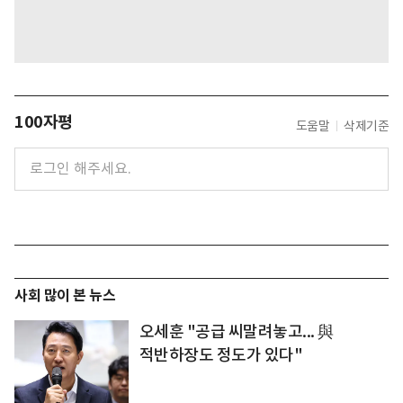
100자평
도움말
삭제기준
사회 많이 본 뉴스
오세훈 "공급 씨말려놓고... 與
적반하장도 정도가 있다"