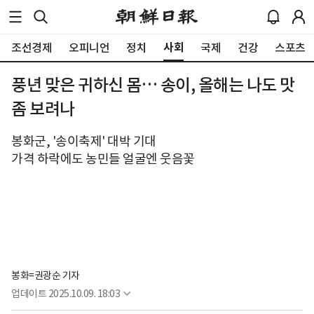
사회
조선경제
오피니언
정치
국제
건강
스포츠
풍년 맞은 귀하신 몸… 송이, 올해는 나도 맛
좀 보려나
봉화군, '송이축제' 대박 기대
가격 하락에도 농민들 얼굴엔 웃음꽃
봉화=권광순 기자
업데이트
2025.10.09. 18:03