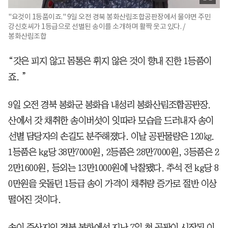
"요것이 1등품이죠." 9일 오전 경북 봉화산림조합공판장에서 물야면 주민
강신호씨가 1등급으로 선별된 송이를 소개하며 활짝 웃고 있다. /
봉화산림조합
“갓은 피지 않고 몸통은 휘지 않은 것이 향내 진한 1등품이
죠. ”
9일 오전 경북 봉화군 봉화읍 내성리 봉화산림조합공판장.
산에서 갓 채취한 송이버섯이 잇따라 모습을 드러내자 송이
선별 담당자의 손길도 분주해졌다. 이날 공판물량은 120㎏.
1등품은 kg당 38만7000원, 2등품은 28만7000원, 3등품은 2
2만1600원, 등외는 13만1000원에 낙찰됐다. 추석 전 kg당 8
0만원을 웃돌던 1등급 송이 가격이 채취량 증가로 절반 이상
떨어진 것이다.
송이 주산지인 경북 봉화에선 지난 7일 첫 공판이 시작된 이