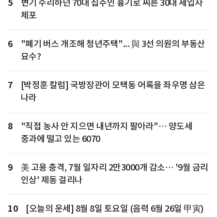
5
변기 수리하던 70대 집주인 흉기로 찌른 30대 세입자
체포
6
"폐기 버스 개조해 청년주택"... 與 3선 의원의 부동산
묘수?
7
[박정훈 칼럼] 국방장관이 모택동 어록을 좌우명 삼은
나라
8
"직접 농사 안 지으면 내년까지 팔아라"… 양도세
중과에 떨고 있는 6070
9
美 고용 충격, 7월 일자리 2만3000개 감소… '9월 금리
인상' 제동 걸리나
10
[오늘의 운세] 8월 8일 토요일 (음력 6월 26일 甲寅)