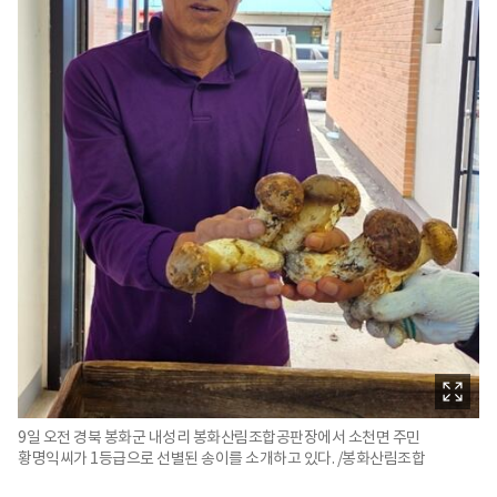
9일 오전 경북 봉화군 내성리 봉화산림조합공판장에서 소천면 주민
황명익씨가 1등급으로 선별된 송이를 소개하고 있다. /봉화산림조합