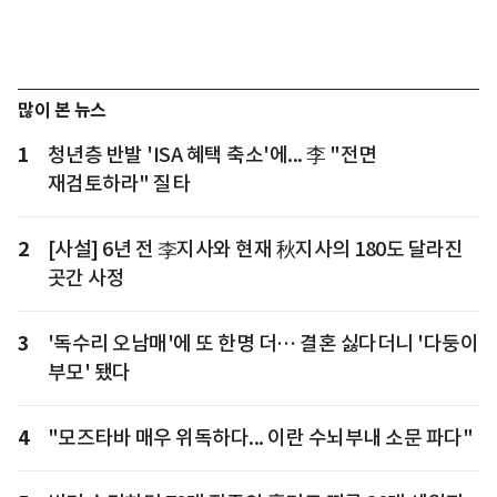
많이 본 뉴스
1
청년층 반발 'ISA 혜택 축소'에... 李 "전면
재검토하라" 질타
2
[사설] 6년 전 李지사와 현재 秋지사의 180도 달라진
곳간 사정
3
'독수리 오남매'에 또 한명 더… 결혼 싫다더니 '다둥이
부모' 됐다
4
"모즈타바 매우 위독하다... 이란 수뇌부내 소문 파다"