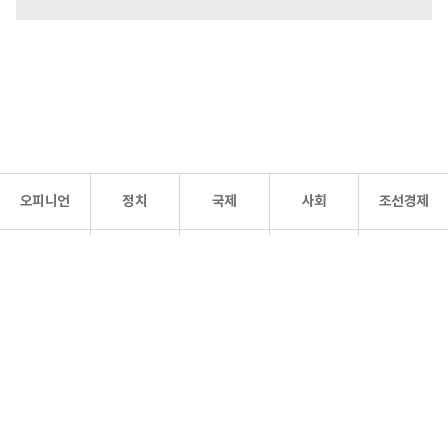
오피니언
정치
국제
사회
조선경제
문화·
조선
스포츠
건강
조선몰
연예
리더스
조선일보 공식 SNS
개인정보처리방침
사이트맵