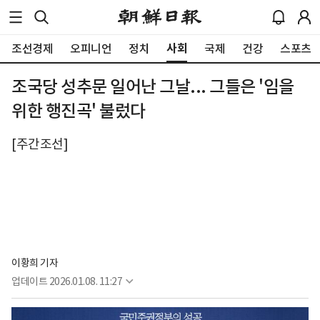
사회
조선경제
오피니언
정치
국제
건강
스포츠
조국당 성추문 일어난 그날... 그들은 '임을
위한 행진곡' 불렀다
[주간조선]
이황희 기자
업데이트
2026.01.08. 11:27