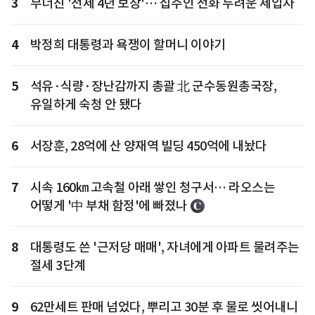
3
무너진 '전세 4년 보장'… 집주인 전화 두려운 세입자
4
박정희 대통령과 욕쟁이 할머니 이야기
5
석유·식량·장난감까지 총괄 北 군수동원총국장,
유일하게 숙청 안 됐다
6
서장훈, 28억에 산 양재역 빌딩 450억에 내놨다
7
시속 160㎞ 고속철 아래 쌓인 청구서… 라오스는
어떻게 '中 부채 함정'에 빠졌나
8
대통령도 쓴 '근저당 매매', 자녀에게 아파트 물려주는
절세 3단계
9
62만세트 판매 넘었다, 뿌리고 30분 후 물로 씻어내니