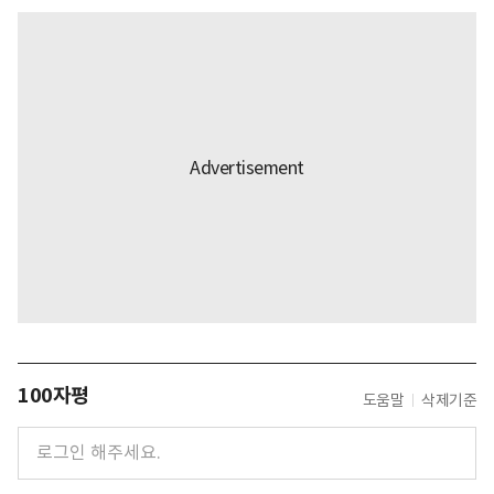
100자평
도움말
삭제기준