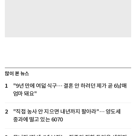
많이 본 뉴스
1
"9년 만에 여덟 식구… 결혼 안 하려던 제가 곧 6남매
엄마 돼요"
2
"직접 농사 안 지으면 내년까지 팔아라"… 양도세
중과에 떨고 있는 6070