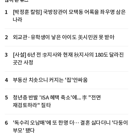
많이 본 뉴스
1
[박정훈 칼럼] 국방장관이 모택동 어록을 좌우명 삼은
나라
2
외교관·유학생이 낳은 아이도 美시민권 못 받아
3
[사설] 6년 전 李지사와 현재 秋지사의 180도 달라진
곳간 사정
4
부동산 치솟으니 커지는 '집'안싸움
5
청년층 반발 'ISA 혜택 축소'에... 李 "전면
재검토하라" 질타
6
'독수리 오남매'에 또 한명 더… 결혼 싫다더니 '다둥이
부모' 됐다