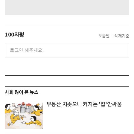
100자평
도움말
삭제기준
사회 많이 본 뉴스
부동산 치솟으니 커지는 '집'안싸움