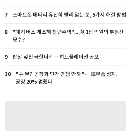
7
스마트폰 배터리 유난히 빨리 닳는 분, 5가지 해결 방법
8
"폐기 버스 개조해 청년주택"... 與 3선 의원의 부동산
묘수?
9
밥상 덮친 극한더위… 히트플레이션 공포
10
"中 무인공장과 단가 경쟁 안 돼"… 車부품 성지,
공장 20% 멈췄다