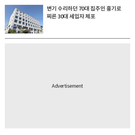
변기 수리하던 70대 집주인 흉기로
찌른 30대 세입자 체포