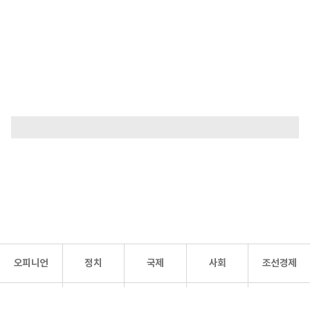
오피니언
정치
국제
사회
조선경제
문화·
조선
스포츠
건강
조선몰
연예
리더스