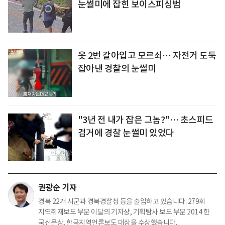
눈썰미에 잡힌 보이스피싱범
옷 2번 갈아입고 모르쇠… 자전거 도둑
잡아낸 경찰의 눈썰미
"3년 전 내가 잡은 그놈?"… 초스피드
검거에 경찰 눈썰미 있었다
권광순 기자
경북 22개 시군과 경북경찰청 등을 출입하고 있습니다. 279회
지역취재보도 부문 이달의 기자상, 기획탐사 보도 부문 2014 한
국신문상, 한국지역언론보도 대상을 수상했습니다.