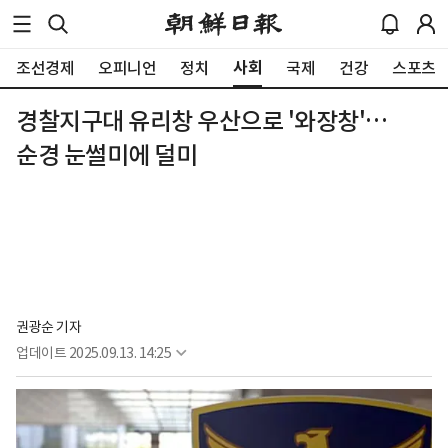
사회
조선경제
오피니언
정치
국제
건강
스포츠
경찰지구대 유리창 우산으로 '와장창'…
순경 눈썰미에 덜미
권광순 기자
업데이트
2025.09.13. 14:25