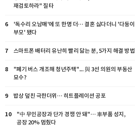
재검토하라" 질타
6
'독수리 오남매'에 또 한명 더… 결혼 싫다더니 '다둥이
부모' 됐다
7
스마트폰 배터리 유난히 빨리 닳는 분, 5가지 해결 방법
8
"폐기 버스 개조해 청년주택"... 與 3선 의원의 부동산
묘수?
9
밥상 덮친 극한더위… 히트플레이션 공포
10
"中 무인공장과 단가 경쟁 안 돼"… 車부품 성지,
공장 20% 멈췄다