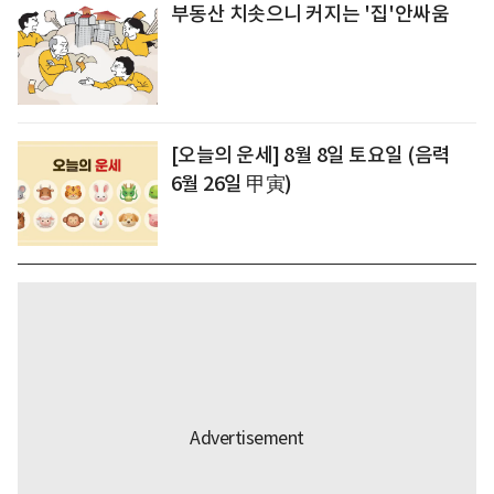
부동산 치솟으니 커지는 '집'안싸움
[오늘의 운세] 8월 8일 토요일 (음력
6월 26일 甲寅)