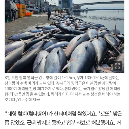
8일 오전 경북 영덕군 강구항에 길이 1~1.5m, 무게 130~150kg에 달하는
참다랑어 수백 마리가 놓여 있다. 경북도와 영덕군은 이날 잡힌 참다랑어
1300여 마리를 전량 폐기하기로 했다. 참다랑어는 국가별로 할당된 어획량
(쿼터)만큼만 잡을 수 있는데, 쿼터가 이미 다 차서 남는 생선은 버려야 하는
것이다./강구수협 제공
“대형 참치(참다랑어)가 산더미처럼 쌓였어요. ‘로또’ 맞은
줄 알았죠. 근데 팔지도 못하고 전부 사료로 처분했어요. 거