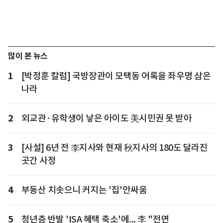
많이 본 뉴스
1
[박정훈 칼럼] 국방장관이 모택동 어록을 좌우명 삼은
나라
2
외교관·유학생이 낳은 아이도 美시민권 못 받아
3
[사설] 6년 전 李지사와 현재 秋지사의 180도 달라진
곳간 사정
4
부동산 치솟으니 커지는 '집'안싸움
5
청년층 반발 'ISA 혜택 축소'에... 李 "전면