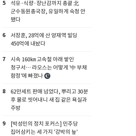
5
석유·식량·장난감까지 총괄 北
군수동원총국장, 유일하게 숙청 안
됐다
6
서장훈, 28억에 산 양재역 빌딩
450억에 내놨다
7
시속 160㎞ 고속철 아래 쌓인
청구서… 라오스는 어떻게 '中 부채
함정'에 빠졌나
8
62만세트 판매 넘었다, 뿌리고 30분
후 물로 씻어내니 새 집 같은 욕실과
주방
9
[박성민의 정치 포커스] 민주당
집어삼키는 세 가지 '강박의 늪'