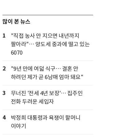
많이 본 뉴스
1
"직접 농사 안 지으면 내년까지
팔아라"… 양도세 중과에 떨고 있는
6070
2
"9년 만에 여덟 식구… 결혼 안
하려던 제가 곧 6남매 엄마 돼요"
3
무너진 '전세 4년 보장'… 집주인
전화 두려운 세입자
4
박정희 대통령과 욕쟁이 할머니
이야기