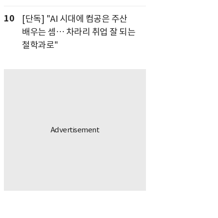
10
[단독] "AI 시대에 컴공은 주산
배우는 셈… 차라리 취업 잘 되는
철학과로"