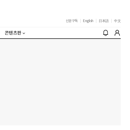
신문구독
|
English
|
日本語
|
中文
콘텐츠판