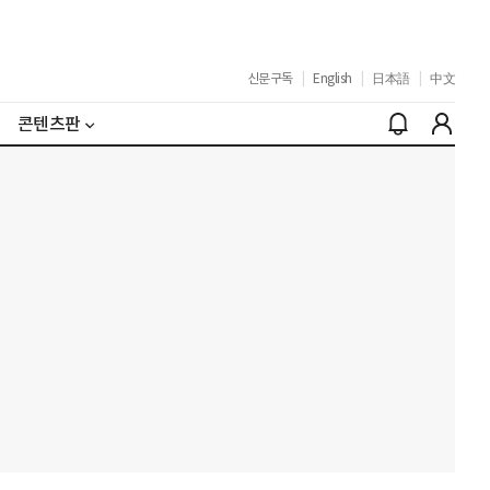
신문구독
|
English
|
日本語
|
中文
콘텐츠판