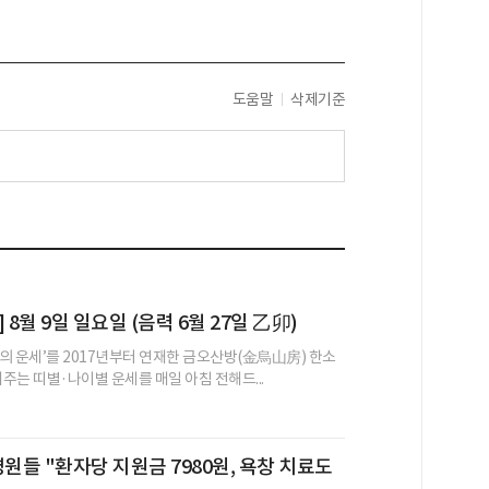
도움말
삭제기준
 8월 9일 일요일 (음력 6월 27일 乙卯)
의 운세’를 2017년부터 연재한 금오산방(金烏山房) 한소
어주는 띠별·나이별 운세를 매일 아침 전해드...
병원들 "환자당 지원금 7980원, 욕창 치료도