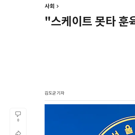
사회
"스케이트 못타 훈육
김도균 기자
0