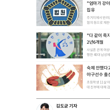
"엄마가 강아
집유
주거지에서 반려견
혐의 등으로 재판
"다 같이 죽자
2년6개월
사실혼 관계 여성
행한 40대 남성에
숙제 안했다고
야구선수 출
초등학생 11살 
대 친부에 대해 검
김도균 기자