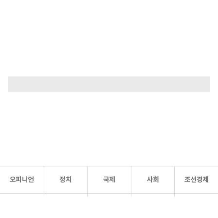
오피니언
정치
국제
사회
조선경제
문화·
조선
스포츠
건강
조선몰
연예
리더스