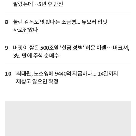
팔렸는데…5년 후 반전
8
놀런 감독도 맛봤다는 소금빵... 뉴요커 입맛
사로잡았다
9
버핏이 쌓은 500조원 '현금 성벽' 허문 아벨… 버크셔,
3년 만에 주식 순매수
10
최태원, 노소영에 9440억 지급하나... 14일까지
재상고 않으면 확정