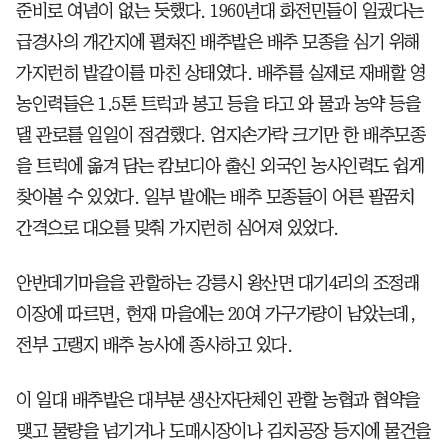
준비로 여념이 없는 듯했다. 1960년대 화전민들이 일궜다는
급경사의 개간지에 펼쳐진 배추밭은 배추 모종을 심기 위해
가지런히 밭갈이를 마친 상태였다. 배추를 실제로 재배할 영
농인력들은 1.5톤 트럭과 봉고 등을 타고 와 물과 농약 등을
댈 관로를 일일이 점검했다. 엄지손가락 크기만 한 배추모종
을 트럭에 옮겨 담는 캄보디아 출신 외국인 농사인력도 쉽게
찾아볼 수 있었다. 일부 밭에는 배추 모종들이 어른 팔꿈치
간격으로 대오를 맞춰 가지런히 심어져 있었다.
안반데기마을을 관할하는 강릉시 왕산면 대기4리의 조정래
이장에 따르면, 현재 마을에는 20여 가구가량이 남았는데,
전부 고랭지 배추 농사에 종사하고 있다.
이 일대 배추밭은 대부분 생산자단체인 관할 농협과 협약을
맺고 물량을 넘기거나 도매시장이나 김치공장 등지에 물건을