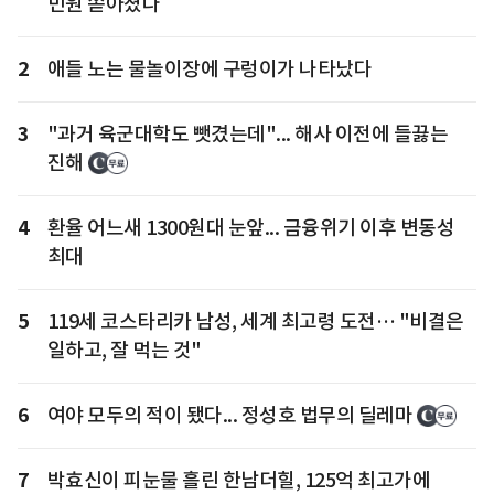
민원 쏟아졌다
2
애들 노는 물놀이장에 구렁이가 나타났다
3
"과거 육군대학도 뺏겼는데"... 해사 이전에 들끓는
진해
4
환율 어느새 1300원대 눈앞... 금융위기 이후 변동성
최대
5
119세 코스타리카 남성, 세계 최고령 도전… "비결은
일하고, 잘 먹는 것"
6
여야 모두의 적이 됐다... 정성호 법무의 딜레마
7
박효신이 피눈물 흘린 한남더힐, 125억 최고가에