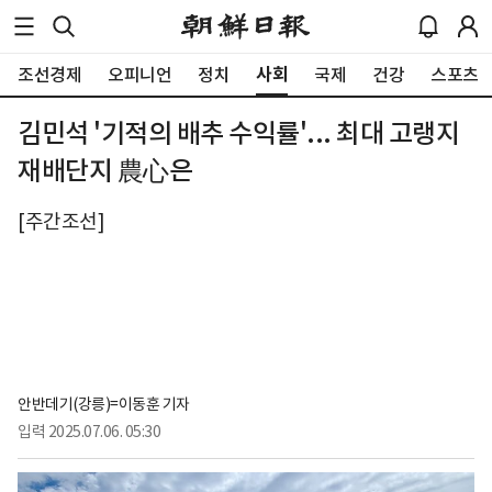
사회
조선경제
오피니언
정치
국제
건강
스포츠
김민석 '기적의 배추 수익률'... 최대 고랭지
재배단지 農心은
[주간조선]
안반데기(강릉)=이동훈 기자
입력
2025.07.06. 05:30