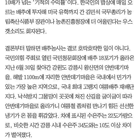
10배가 넘는 ‘기적의 수익률’이다. 한국인의 밥상에 매일 오
르는 배추에 투자해 미국 유학까지 간 김민석 국무총리가 농
림축산식품부 장관이나 농촌진흥청장에 더 어울린다는 우스
갯소리도 회자된다.
결론부터 말하면 배추농사는 결코 호락호락한 일이 아니다.
국민의힘 주최로 열린 국민청문회장에 배추 18포기가 올라온
지난 6월 30일 찾아간 강원도 강릉시 왕산면의 안반데기마
을. 해발 1100m에 자리한 안반데기마을은 국내에서 민가가
있는 가장 높은 지역으로, 국내 최대 고랭지 여름배추 재배단
지다. 낙석방지 그물망이 곳곳에 쳐진 산길을 굽이굽이 따라
안반데기마을로 올라가니 여름철 좀처럼 만나기 힘든 선선한
냉기가 온 몸을 휘감았다. 차에 표시된 수은주는 22도가량으
로, 비슷한 시간 강릉 시내 수은주 34도와는 10도 이상 차이
가 벌어졌다.