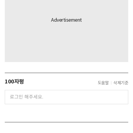
100자평
도움말
삭제기준