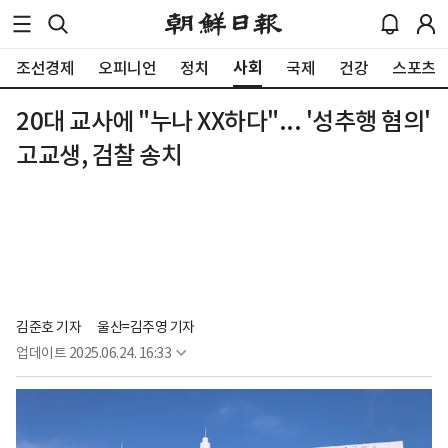
사회
조선경제
오피니언
정치
국제
건강
스포츠
20대 교사에 "누나 XX하다"... '성추행 혐의'
고교생, 검찰 송치
김준호 기자
울산=김주영 기자
업데이트
2025.06.24. 16:33