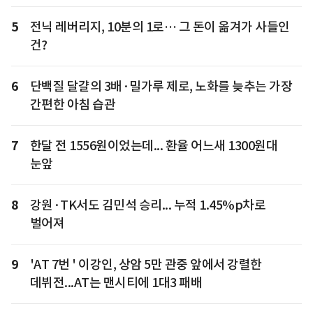
5
전닉 레버리지, 10분의 1로… 그 돈이 옮겨가 사들인
건?
6
단백질 달걀의 3배·밀가루 제로, 노화를 늦추는 가장
간편한 아침 습관
7
한달 전 1556원이었는데... 환율 어느새 1300원대
눈앞
8
강원·TK서도 김민석 승리... 누적 1.45%p차로
벌어져
9
'AT 7번 ' 이강인, 상암 5만 관중 앞에서 강렬한
데뷔전...AT는 맨시티에 1대3 패배