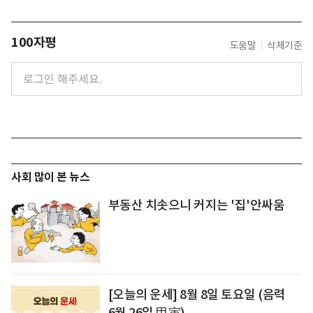
100자평
도움말
삭제기준
사회 많이 본 뉴스
부동산 치솟으니 커지는 '집'안싸움
[오늘의 운세] 8월 8일 토요일 (음력
6월 26일 甲寅)