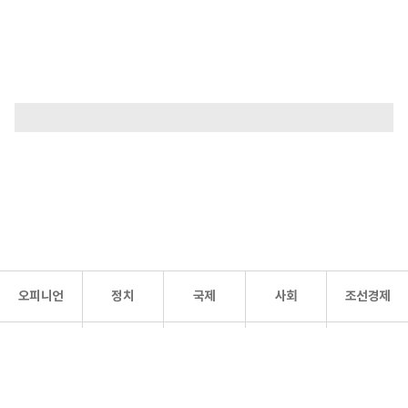
오피니언
정치
국제
사회
조선경제
문화·
조선
스포츠
건강
조선몰
연예
리더스