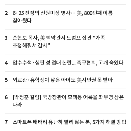
2
6·25 전장의 신원미상 병사… 美, 800번째 이름
찾아줬다
3
손현보 목사, 美 백악관서 트럼프 접견 "가족
초청해줘서 감사"
4
압수수색·심판 성 접대 논란... 축구협회, 고개 숙였다
5
외교관·유학생이 낳은 아이도 美시민권 못 받아
6
[박정훈 칼럼] 국방장관이 모택동 어록을 좌우명 삼은
나라
7
스마트폰 배터리 유난히 빨리 닳는 분, 5가지 해결 방법