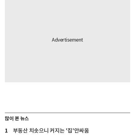
많이 본 뉴스
1
부동산 치솟으니 커지는 '집'안싸움