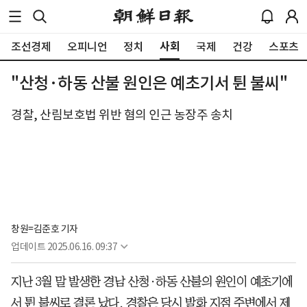
사회
조선경제
오피니언
정치
국제
건강
스포츠
"산청·하동 산불 원인은 예초기서 튄 불씨"
경찰, 산림보호법 위반 혐의 인근 농장주 송치
창원=김준호 기자
업데이트
2025.06.16. 09:37
지난 3월 말 발생한 경남 산청·하동 산불의 원인이 예초기에
서 튄 불씨로 결론 났다. 경찰은 당시 발화 지점 주변에서 제