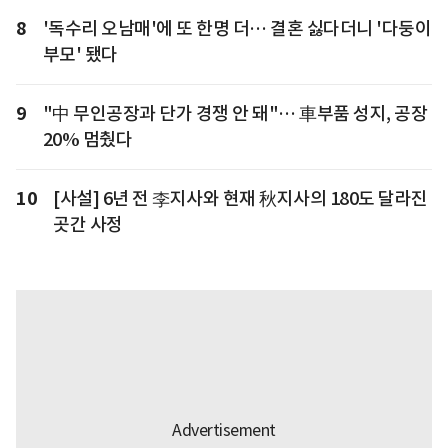
8
'독수리 오남매'에 또 한명 더… 결혼 싫다더니 '다둥이
부모' 됐다
9
"中 무인공장과 단가 경쟁 안 돼"… 車부품 성지, 공장
20% 멈췄다
10
[사설] 6년 전 李지사와 현재 秋지사의 180도 달라진
곳간 사정