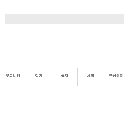
오피니언
정치
국제
사회
조선경제
문화·
조선
스포츠
건강
조선몰
연예
리더스
조선일보 공식 SNS