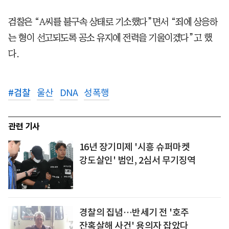
검찰은 “A씨를 불구속 상태로 기소했다”면서 “죄에 상응하
는 형이 선고되도록 공소 유지에 전력을 기울이겠다”고 했
다.
#
검찰
울산
DNA
성폭행
관련 기사
16년 장기미제 '시흥 슈퍼마켓
강도살인' 범인, 2심서 무기징역
경찰의 집념…반세기 전 '호주
잔혹살해 사건' 용의자 잡았다