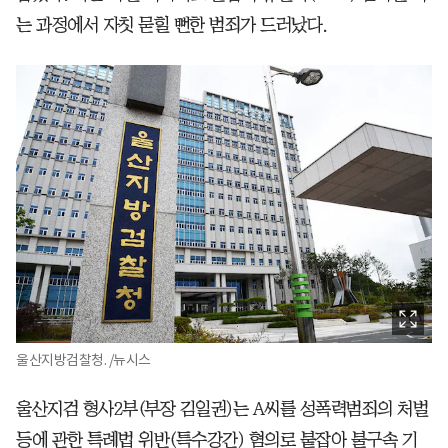
는 과정에서 자칫 묻힐 뻔한 범죄가 드러났다.
울산지방검찰청. /뉴시스
울산지검 형사2부(부장 김일권)는 A씨를 성폭력범죄의 처벌
등에 관한 특례법 위반(특수강간) 혐의로 붙잡아 불구속 기