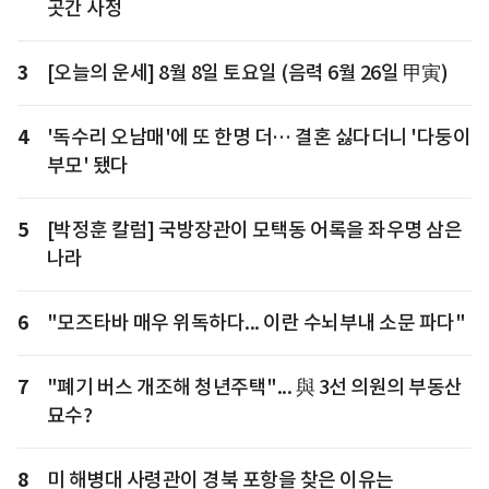
곳간 사정
3
[오늘의 운세] 8월 8일 토요일 (음력 6월 26일 甲寅)
4
'독수리 오남매'에 또 한명 더… 결혼 싫다더니 '다둥이
부모' 됐다
5
[박정훈 칼럼] 국방장관이 모택동 어록을 좌우명 삼은
나라
6
"모즈타바 매우 위독하다... 이란 수뇌부내 소문 파다"
7
"폐기 버스 개조해 청년주택"... 與 3선 의원의 부동산
묘수?
8
미 해병대 사령관이 경북 포항을 찾은 이유는