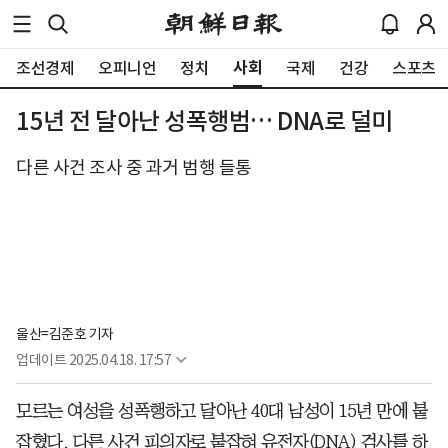
사회
조선경제
오피니언
정치
국제
건강
스포츠
15년 전 달아난 성폭행범… DNA로 덜미
다른 사건 조사 중 과거 범행 들통
울산=김준호 기자
업데이트
2025.04.18. 17:57
모르는 여성을 성폭행하고 달아난 40대 남성이 15년 만에 붙
잡혔다. 다른 사건 피의자로 붙잡혀 유전자(DNA) 검사를 하