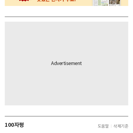
100자평
도움말
삭제기준