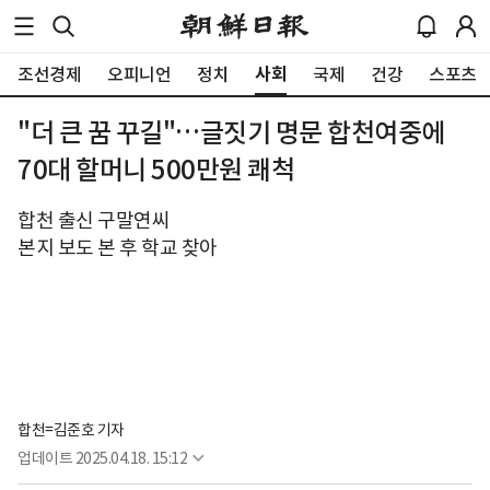
사회
조선경제
오피니언
정치
국제
건강
스포츠
"더 큰 꿈 꾸길"…글짓기 명문 합천여중에
70대 할머니 500만원 쾌척
합천 출신 구말연씨
본지 보도 본 후 학교 찾아
합천=김준호 기자
업데이트
2025.04.18. 15:12