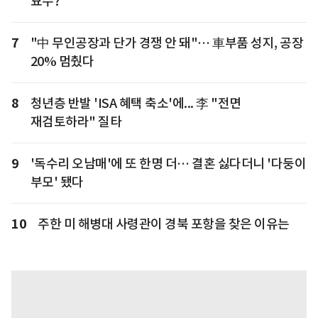
묘수?
7
"中 무인공장과 단가 경쟁 안 돼"… 車부품 성지, 공장
20% 멈췄다
8
청년층 반발 'ISA 혜택 축소'에... 李 "전면
재검토하라" 질타
9
'독수리 오남매'에 또 한명 더… 결혼 싫다더니 '다둥이
부모' 됐다
10
주한 미 해병대 사령관이 경북 포항을 찾은 이유는