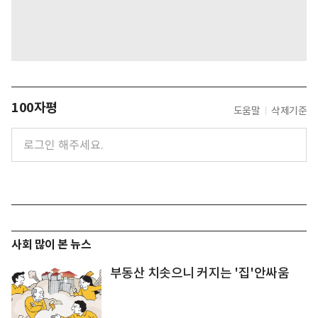
100자평
도움말
삭제기준
사회 많이 본 뉴스
부동산 치솟으니 커지는 '집'안싸움