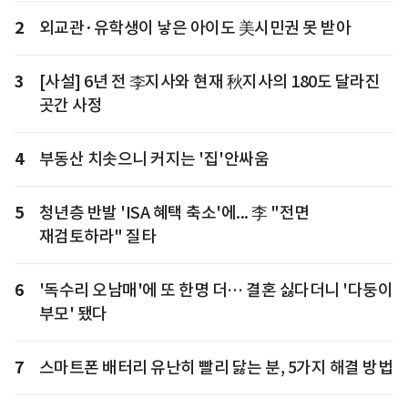
2
외교관·유학생이 낳은 아이도 美시민권 못 받아
3
[사설] 6년 전 李지사와 현재 秋지사의 180도 달라진
곳간 사정
4
부동산 치솟으니 커지는 '집'안싸움
5
청년층 반발 'ISA 혜택 축소'에... 李 "전면
재검토하라" 질타
6
'독수리 오남매'에 또 한명 더… 결혼 싫다더니 '다둥이
부모' 됐다
7
스마트폰 배터리 유난히 빨리 닳는 분, 5가지 해결 방법