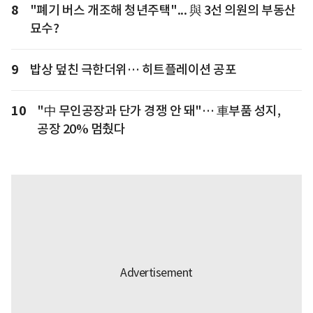
8
"폐기 버스 개조해 청년주택"... 與 3선 의원의 부동산
묘수?
9
밥상 덮친 극한더위… 히트플레이션 공포
10
"中 무인공장과 단가 경쟁 안 돼"… 車부품 성지,
공장 20% 멈췄다