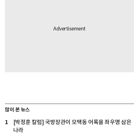
많이 본 뉴스
1
[박정훈 칼럼] 국방장관이 모택동 어록을 좌우명 삼은
나라