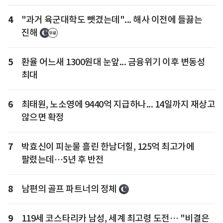
4
"과거 육군대학도 뺏겼는데"... 해사 이전에 들끓는
진해
5
환율 어느새 1300원대 눈앞... 금융위기 이후 변동성
최대
6
최태원, 노소영에 9440억 지급하나... 14일까지 재상고
않으면 확정
7
박효신이 피눈물 흘린 한남더힐, 125억 최고가에
팔렸는데…5년 후 반전
8
남편의 골프 파트너의 정체
9
119세 코스타리카 남성, 세계 최고령 도전… "비결은