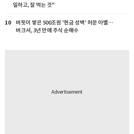
일하고, 잘 먹는 것"
10
버핏이 쌓은 500조원 '현금 성벽' 허문 아벨…
버크셔, 3년 만에 주식 순매수