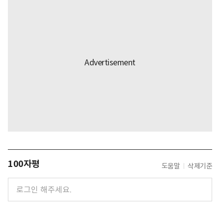
100자평
도움말
삭제기준