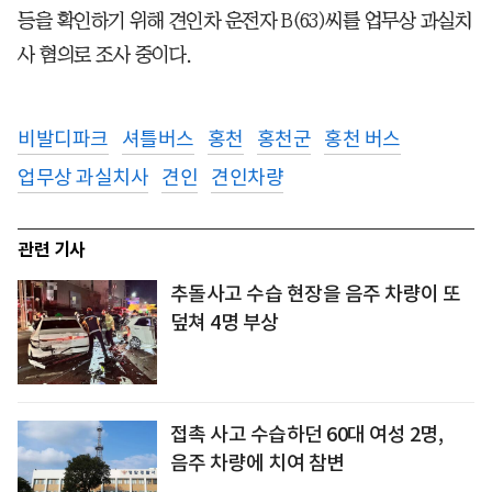
등을 확인하기 위해 견인차 운전자 B(63)씨를 업무상 과실치
사 혐의로 조사 중이다.
비발디파크
셔틀버스
홍천
홍천군
홍천 버스
업무상 과실치사
견인
견인차량
관련 기사
추돌사고 수습 현장을 음주 차량이 또
덮쳐 4명 부상
접촉 사고 수습하던 60대 여성 2명,
음주 차량에 치여 참변