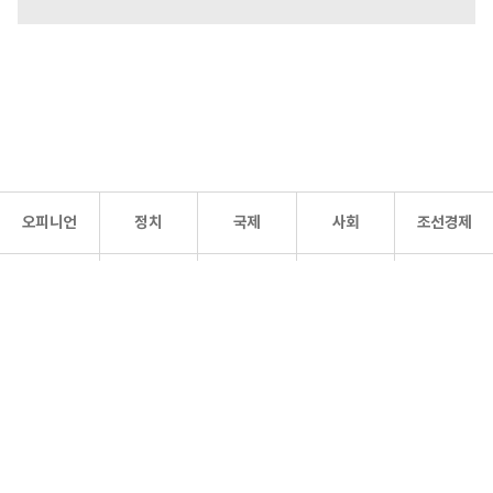
오피니언
정치
국제
사회
조선경제
문화·
조선
스포츠
건강
조선몰
연예
리더스
조선일보 공식 SNS
개인정보처리방침
사이트맵