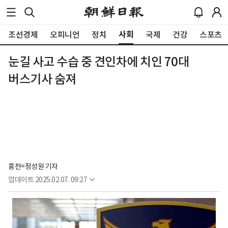
사회
조선경제
오피니언
정치
국제
건강
스포츠
눈길 사고 수습 중 견인차에 치인 70대
버스기사 숨져
홍천=정성원 기자
업데이트
2025.02.07. 09:27