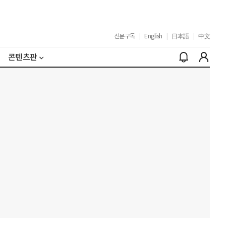
신문구독
|
English
|
日本語
|
中文
콘텐츠판