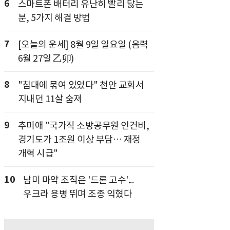
6
스마트폰 배터리 유난히 빨리 닳는
분, 5가지 해결 방법
7
[오늘의 운세] 8월 9일 일요일 (음력
6월 27일 乙卯)
8
"침대에 묶여 있었다" 천안 교회서
지내던 11살 숨져
9
추미애 "국가직 소방공무원 인건비,
경기도가 1조원 이상 부담… 재정
개혁 시급"
10
남미 마약 조직은 '드론 고수'...
우크라 용병 뛰며 조종 익혔다