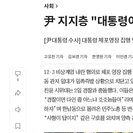
사회
尹 지지층 "대통령
[尹대통령 수사] 대통령 체포영장 집행
고유찬 기자
김보경 기자
한영원 기자
이민경 기
12·3 비상계엄 내란 혐의로 체포 영장 집
0
동 관저 일대가 일촉즉발 상황으로 치닫고 있
친윤 시위대는 2일 경찰과 충돌했다. 이들은
“경찰이면 다인 줄 아느냐 놈들아”라며
하자”며 한남동으로 몰려온 민주노총 등 반
“사형이 답이지” 같은 구호를 외치며 양측