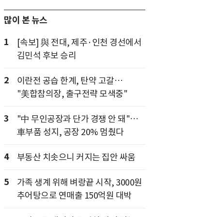
많이 본 뉴스
1
[속보] 與 전대, 제주·인천 경선에서
김민석 후보 승리
2
이란전 공습 한계, 탄약 고갈…
"美합참의장, 출구전략 모색중"
3
"中 무인공장과 단가 경쟁 안 돼"…
車부품 성지, 공장 20% 멈췄다
4
부동산 치솟으니 커지는 집안 싸움
5
가족 생계 위해 벼랑끝 시작, 3000원
추어탕으로 연매출 150억원 대박