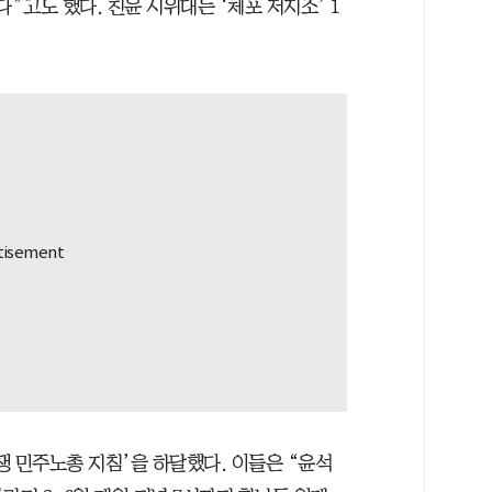
”고도 했다. 친윤 시위대는 ‘체포 저지조’ 1
쟁 민주노총 지침’을 하달했다. 이들은 “윤석