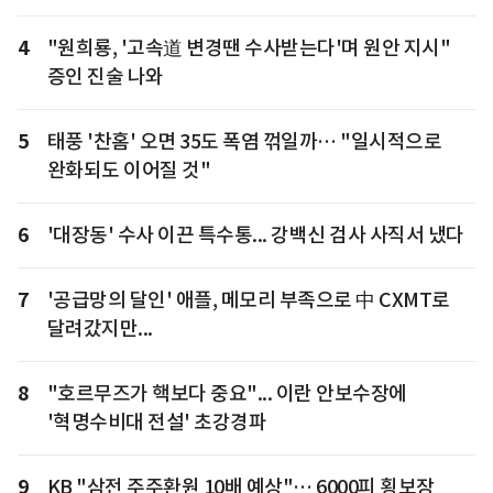
4
"원희룡, '고속道 변경땐 수사받는다'며 원안 지시"
증인 진술 나와
5
태풍 '찬홈' 오면 35도 폭염 꺾일까… "일시적으로
완화되도 이어질 것"
6
'대장동' 수사 이끈 특수통... 강백신 검사 사직서 냈다
7
'공급망의 달인' 애플, 메모리 부족으로 中 CXMT로
달려갔지만...
8
"호르무즈가 핵보다 중요"... 이란 안보수장에
'혁명수비대 전설' 초강경파
9
KB "삼전 주주환원 10배 예상"… 6000피 횡보장