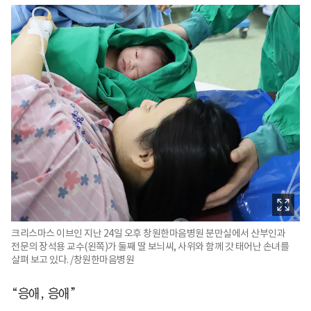
크리스마스 이브인 지난 24일 오후 창원한마음병원 분만실에서 산부인과
전문의 장석용 교수(왼쪽)가 둘째 딸 보늬씨, 사위와 함께 갓 태어난 손녀를
살펴 보고 있다. /창원한마음병원
“응애, 응애”