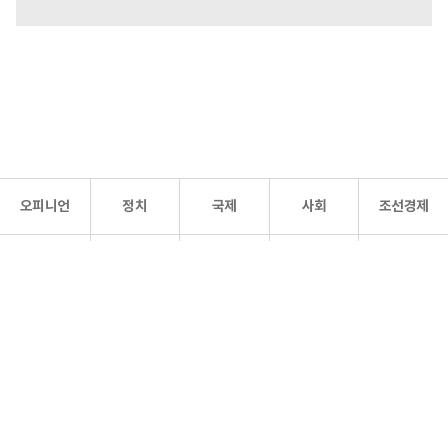
오피니언
정치
국제
사회
조선경제
문화·
조선
스포츠
건강
조선몰
연예
리더스
조선일보 공식 SNS
개인정보처리방침
사이트맵