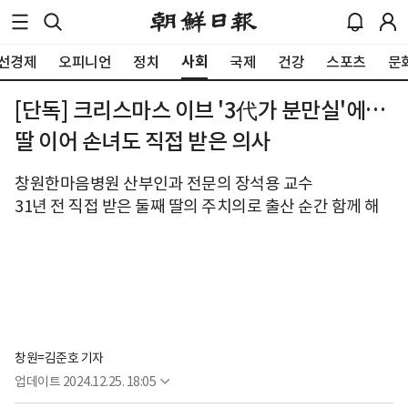
사회
선경제
오피니언
정치
국제
건강
스포츠
문
[단독] 크리스마스 이브 '3代가 분만실'에…
딸 이어 손녀도 직접 받은 의사
창원한마음병원 산부인과 전문의 장석용 교수
31년 전 직접 받은 둘째 딸의 주치의로 출산 순간 함께 해
창원=김준호 기자
업데이트
2024.12.25. 18:05