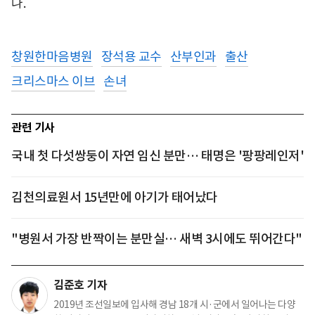
다.
창원한마음병원
장석용 교수
산부인과
출산
크리스마스 이브
손녀
관련 기사
국내 첫 다섯쌍둥이 자연 임신 분만… 태명은 '팡팡레인저'
김천의료원서 15년만에 아기가 태어났다
"병원서 가장 반짝이는 분만실… 새벽 3시에도 뛰어간다"
김준호 기자
2019년 조선일보에 입사해 경남 18개 시·군에서 일어나는 다양