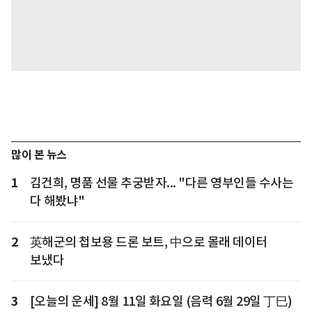
많이 본 뉴스
1
김건희, 명품 선물 추궁받자... "다른 영부인들 수사는
다 해봤냐"
2
英해군의 첩보용 드론 보트, 中으로 몰래 데이터
보냈다
3
[오늘의 운세] 8월 11일 화요일 (음력 6월 29일 丁巳)