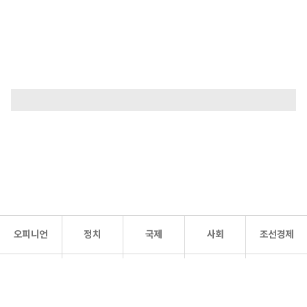
오피니언
정치
국제
사회
조선경제
문화·
조선
스포츠
건강
조선몰
연예
리더스