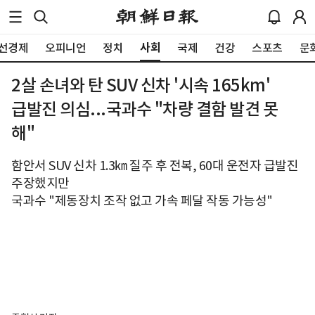
사회
선경제
오피니언
정치
국제
건강
스포츠
문
2살 손녀와 탄 SUV 신차 '시속 165km'
급발진 의심...국과수 "차량 결함 발견 못
해"
함안서 SUV 신차 1.3㎞ 질주 후 전복, 60대 운전자 급발진
주장했지만
국과수 "제동장치 조작 없고 가속 페달 작동 가능성"