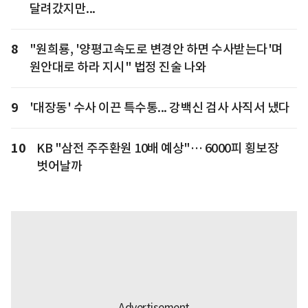
달려갔지만...
8
"원희룡, '양평고속도로 변경안 하면 수사받는다'며
원안대로 하라 지시" 법정 진술 나와
9
'대장동' 수사 이끈 특수통... 강백신 검사 사직서 냈다
10
KB "삼전 주주환원 10배 예상"… 6000피 횡보장
벗어날까