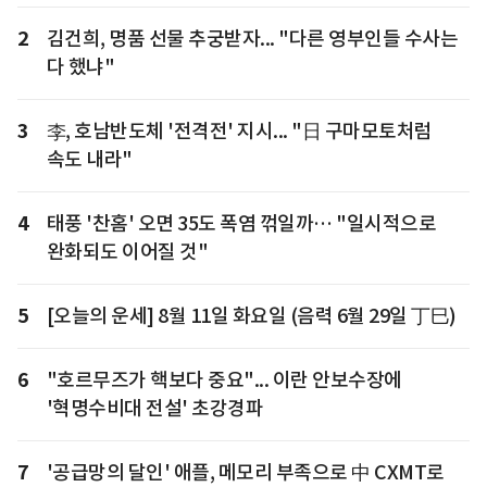
2
김건희, 명품 선물 추궁받자... "다른 영부인들 수사는
다 했냐"
3
李, 호남반도체 '전격전' 지시... "日 구마모토처럼
속도 내라"
4
태풍 '찬홈' 오면 35도 폭염 꺾일까… "일시적으로
완화되도 이어질 것"
5
[오늘의 운세] 8월 11일 화요일 (음력 6월 29일 丁巳)
6
"호르무즈가 핵보다 중요"... 이란 안보수장에
'혁명수비대 전설' 초강경파
7
'공급망의 달인' 애플, 메모리 부족으로 中 CXMT로