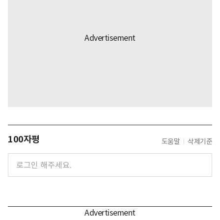
100자평
도움말
삭제기준