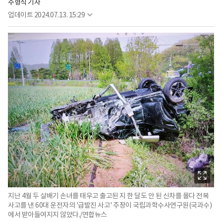
주형식 기자
업데이트
2024.07.13. 15:29
지난 4월 두 살배기 손녀를 태우고 출고된 지 한 달도 안 된 신차를 몰다 전복
사고를 낸 60대 운전자의 '급발진 사고' 주장이 국립과학수사연구원(국과수)
에서 받아들여지지 않았다./연합뉴스