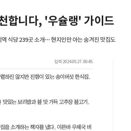
천합니다, '우슐랭' 가이드
역 식당 239곳 소개… 현지인만 아는 숨겨진 맛집도
입력
2024.05.27. 00:45
강렬하진 않지만 진함이 있는 송이버섯 한식집.
! 맛있는 보리밥과 불 맛 가득 고추장 불고기.
집을 소개하는 책자를 냈다. 이른바 우체국 버