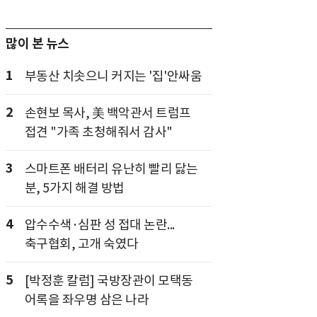
많이 본 뉴스
1
부동산 치솟으니 커지는 '집'안싸움
2
손현보 목사, 美 백악관서 트럼프
접견 "가족 초청해줘서 감사"
3
스마트폰 배터리 유난히 빨리 닳는
분, 5가지 해결 방법
4
압수수색·심판 성 접대 논란...
축구협회, 고개 숙였다
5
[박정훈 칼럼] 국방장관이 모택동
어록을 좌우명 삼은 나라