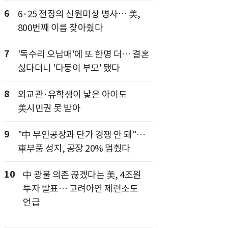
6
6·25 전장의 신원미상 병사… 美,
800번째 이름 찾아줬다
7
'독수리 오남매'에 또 한명 더… 결혼
싫다더니 '다둥이 부모' 됐다
8
외교관·유학생이 낳은 아이도
美시민권 못 받아
9
"中 무인공장과 단가 경쟁 안 돼"…
車부품 성지, 공장 20% 멈췄다
10
中 광물 의존 끊겠다는 美, 4조원
투자 발표… 고려아연 제련소도
언급