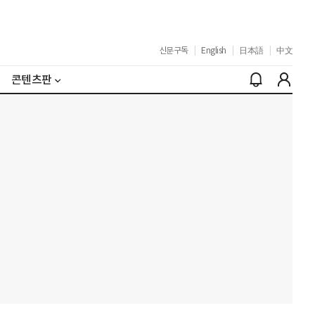
신문구독
|
English
|
日本語
|
中文
콘텐츠판