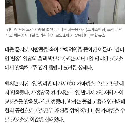
'김미영 팀장'으로 악명을 떨친 1세대 전화금융사기(보이스피싱) 조직 총책
박모 씨는 지난 1일 필리핀 현지 교도소에서 탈옥했다./연합뉴스
대출 문자로 사람들을 속여 수백억원을 뜯어낸 이른바 ‘김미
영 팀장’ 일당의 총책 박모(52)씨는 지난 1일 필리핀 교도소
에서 탈옥해 3주 넘게 행방이 묘연한 상태다.
박씨는 지난 1일 필리핀 나가시(市) 카마린스 수르 교도소에
서 탈옥했다. 사정당국 관계자는 “1일 밤에서 2일 새벽 사이
교도소를 탈옥했다”고 전했다. 박씨는 불법 고용과 인신매매
혐의 공범으로 기소된 뒤 재판을 위해 작년 11월 카마린스 수
르 교도소로 이감된 상태였다.