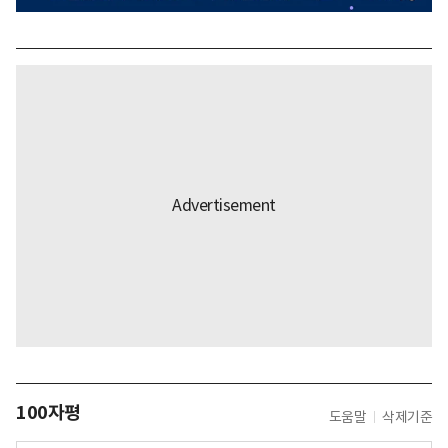
100자평
도움말
삭제기준