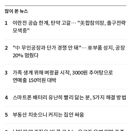
많이 본 뉴스
1
이란전 공습 한계, 탄약 고갈… "美합참의장, 출구전략
모색중"
2
"中 무인공장과 단가 경쟁 안 돼"… 車부품 성지, 공장
20% 멈췄다
3
가족 생계 위해 벼랑끝 시작, 3000원 추어탕으로
연매출 150억원 대박
4
스마트폰 배터리 유난히 빨리 닳는 분, 5가지 해결 방법
5
부동산 치솟으니 커지는 집안 싸움