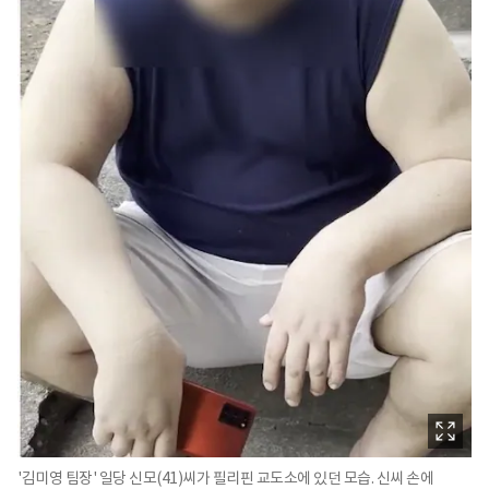
'김미영 팀장' 일당 신모(41)씨가 필리핀 교도소에 있던 모습. 신씨 손에