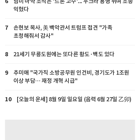
6
남미 마약 조직은 '드론 고수'... 우크라 용병 뛰며 조종
익혔다
7
손현보 목사, 美 백악관서 트럼프 접견 "가족
초청해줘서 감사"
8
21세기 무릉도원에는 또다른 황도·백도 있다
9
추미애 "국가직 소방공무원 인건비, 경기도가 1조원
이상 부담… 재정 개혁 시급"
10
[오늘의 운세] 8월 9일 일요일 (음력 6월 27일 乙卯)