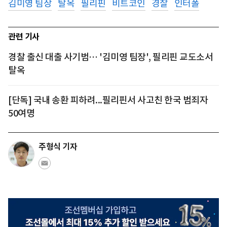
김미영 팀장
탈옥
필리핀
비트코인
경찰
인터폴
관련 기사
경찰 출신 대출 사기범… '김미영 팀장', 필리핀 교도소서
탈옥
[단독] 국내 송환 피하려...필리핀서 사고친 한국 범죄자
50여명
주형식 기자