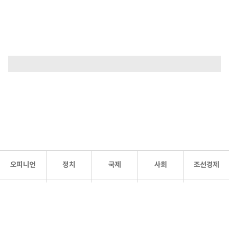
오피니언
정치
국제
사회
조선경제
문화·
조선
스포츠
건강
조선몰
연예
리더스
조선일보 공식 SNS