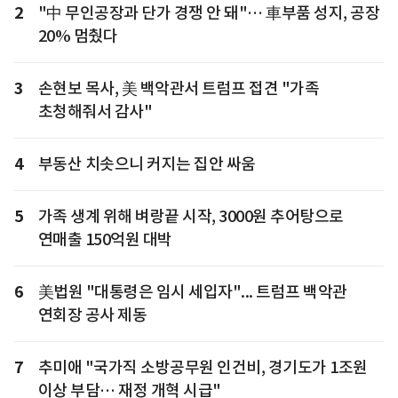
2
"中 무인공장과 단가 경쟁 안 돼"… 車부품 성지, 공장
20% 멈췄다
3
손현보 목사, 美 백악관서 트럼프 접견 "가족
초청해줘서 감사"
4
부동산 치솟으니 커지는 집안 싸움
5
가족 생계 위해 벼랑끝 시작, 3000원 추어탕으로
연매출 150억원 대박
6
美법원 "대통령은 임시 세입자"... 트럼프 백악관
연회장 공사 제동
7
추미애 "국가직 소방공무원 인건비, 경기도가 1조원
이상 부담… 재정 개혁 시급"