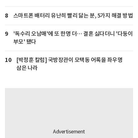
8
스마트폰 배터리 유난히 빨리 닳는 분, 5가지 해결 방법
9
'독수리 오남매'에 또 한명 더… 결혼 싫다더니 '다둥이
부모' 됐다
10
[박정훈 칼럼] 국방장관이 모택동 어록을 좌우명
삼은 나라