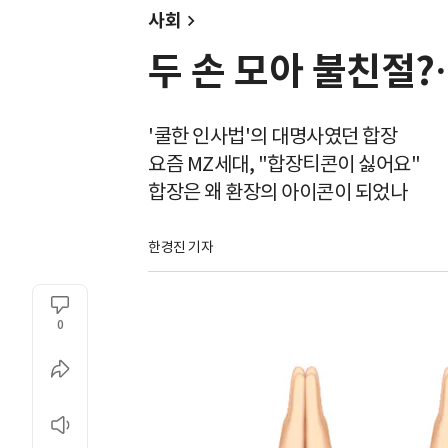
사회
두 손 모아 불친절?
'쿨한 인사법'의 대명사였던 합장
요즘 MZ세대, "합장티콘이 싫어요"
합장은 왜 환장의 아이콘이 되었나
한경진 기자
0