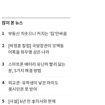
많이 본 뉴스
1
부동산 치솟으니 커지는 '집'안싸움
2
[박정훈 칼럼] 국방장관이 모택동
어록을 좌우명 삼은 나라
3
스마트폰 배터리 유난히 빨리 닳는
분, 5가지 해결 방법
4
외교관·유학생이 낳은 아이도
美시민권 못 받아
5
[사설] 6년 전 李지사와 현재