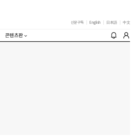
신문구독
|
English
|
日本語
|
中文
콘텐츠판