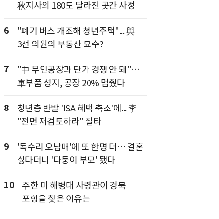
秋지사의 180도 달라진 곳간 사정
6
"폐기 버스 개조해 청년주택"... 與
3선 의원의 부동산 묘수?
7
"中 무인공장과 단가 경쟁 안 돼"…
車부품 성지, 공장 20% 멈췄다
8
청년층 반발 'ISA 혜택 축소'에... 李
"전면 재검토하라" 질타
9
'독수리 오남매'에 또 한명 더… 결혼
싫다더니 '다둥이 부모' 됐다
10
주한 미 해병대 사령관이 경북
포항을 찾은 이유는