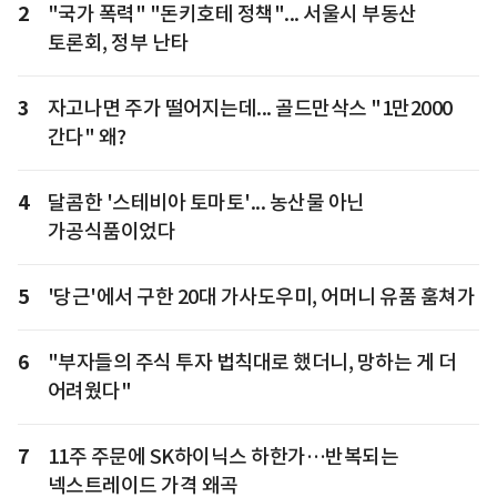
2
"국가 폭력" "돈키호테 정책"... 서울시 부동산
토론회, 정부 난타
3
자고나면 주가 떨어지는데... 골드만삭스 "1만2000
간다" 왜?
4
달콤한 '스테비아 토마토'... 농산물 아닌
가공식품이었다
5
'당근'에서 구한 20대 가사도우미, 어머니 유품 훔쳐가
6
"부자들의 주식 투자 법칙대로 했더니, 망하는 게 더
어려웠다"
7
11주 주문에 SK하이닉스 하한가…반복되는
넥스트레이드 가격 왜곡