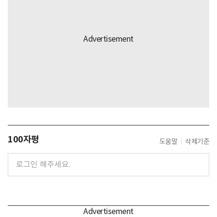
100자평
도움말
삭제기준