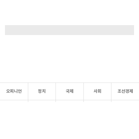
오피니언
정치
국제
사회
조선경제
문화·
조선
스포츠
건강
조선몰
연예
리더스
조선일보 공식 SNS