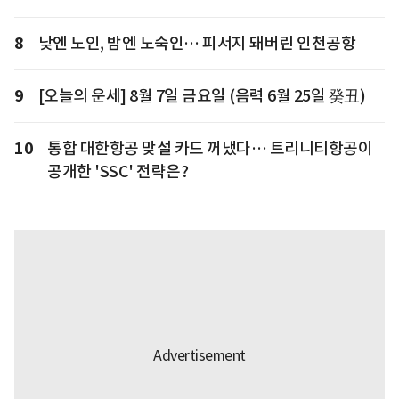
8
낮엔 노인, 밤엔 노숙인… 피서지 돼버린 인천공항
9
[오늘의 운세] 8월 7일 금요일 (음력 6월 25일 癸丑)
10
통합 대한항공 맞설 카드 꺼냈다… 트리니티항공이
공개한 'SSC' 전략은?