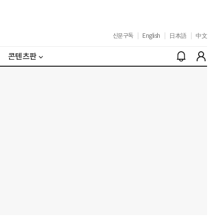
신문구독
|
English
|
日本語
|
中文
콘텐츠판