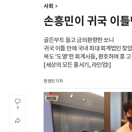
사회
손흥민이 귀국 이틀만
골든부트 들고 금의환향한 쏘니
귀국 이틀 만에 국내 최대 회계법인 찾
복도 '도열'한 회계사들, 환호하며 흥 고
[세상의 모든 줄서기, 라인업!]
한경진 기자
0