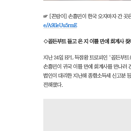
☞ [꼰랑이] 손흥민이 한국 오자마자 간 곳은?
e/A9lIeUu5rmE
◇골든부트 들고 온 지 이틀 만에 회계사 찾
지난 24일 EPL 득점왕 트로피인 ‘골든부트(
손흥민이 귀국 이틀 만에 회계사를 만나러 
법인이 대리한 지난해 종합소득세 신고분 등
전해졌다.