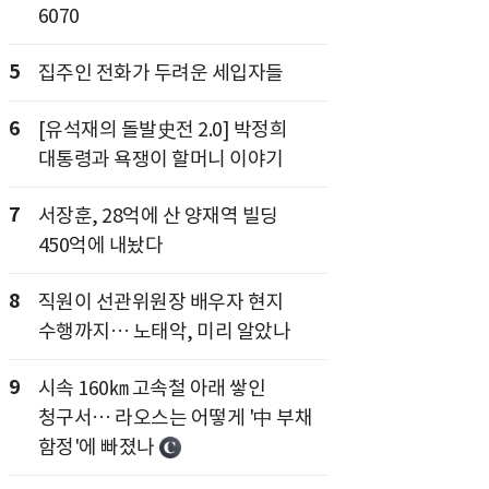
6070
5
집주인 전화가 두려운 세입자들
6
[유석재의 돌발史전 2.0] 박정희
대통령과 욕쟁이 할머니 이야기
7
서장훈, 28억에 산 양재역 빌딩
450억에 내놨다
8
직원이 선관위원장 배우자 현지
수행까지… 노태악, 미리 알았나
9
시속 160㎞ 고속철 아래 쌓인
청구서… 라오스는 어떻게 '中 부채
함정'에 빠졌나