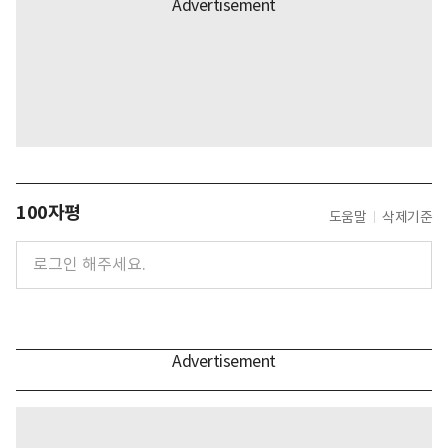
100자평
도움말
삭제기준