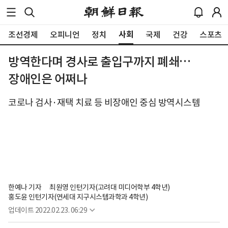
사회
조선경제
오피니언
정치
국제
건강
스포츠
방역한다며 경사로 출입구까지 폐쇄…
장애인은 어쩌나
코로나 검사·재택 치료 등 비장애인 중심 방역시스템
한예나 기자
최원영 인턴기자(고려대 미디어학부 4학년)
홍도윤 인턴기자(연세대 지구시스템과학과 4학년)
업데이트
2022.02.23. 06:29