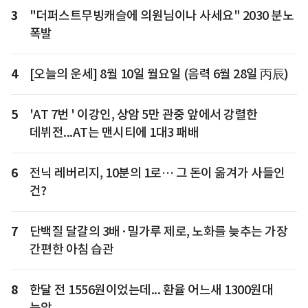
3
"더퍼스트무빙캐슬에 의원님이나 사세요" 2030 분노
폭발
4
[오늘의 운세] 8월 10일 월요일 (음력 6월 28일 丙辰)
5
'AT 7번 ' 이강인, 상암 5만 관중 앞에서 강렬한
데뷔전...AT는 맨시티에 1대3 패배
6
전닉 레버리지, 10분의 1로… 그 돈이 옮겨가 사들인
건?
7
단백질 달걀의 3배·밀가루 제로, 노화를 늦추는 가장
간편한 아침 습관
8
한달 전 1556원이었는데... 환율 어느새 1300원대
눈앞