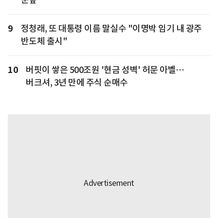
9
정청래, 또 대통령 이름 말실수 "이명박 임기 내 광주
반도체 출시"
10
버핏이 쌓은 500조원 '현금 성벽' 허문 아벨…
버크셔, 3년 만에 주식 순매수