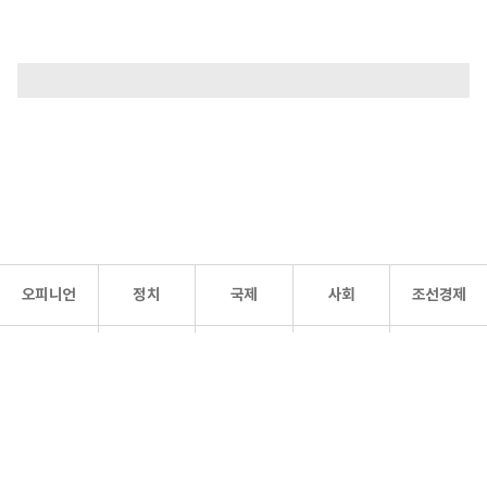
오피니언
정치
국제
사회
조선경제
문화·
조선
스포츠
건강
조선몰
연예
리더스
조선일보 공식 SNS