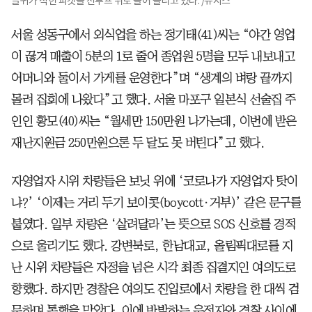
글귀가 적힌 피켓을 선루프 위로 들어 올리고 있다. /뉴시스
서울 성동구에서 외식업을 하는 정기태(41)씨는 “야간 영업
이 끊겨 매출이 5분의 1로 줄어 종업원 5명을 모두 내보내고
어머니와 둘이서 가게를 운영한다”며 “생계의 벼랑 끝까지
몰려 집회에 나왔다”고 했다. 서울 마포구 일본식 선술집 주
인인 황모(40)씨는 “월세만 150만원 나가는데, 이번에 받은
재난지원금 250만원으론 두 달도 못 버틴다”고 했다.
자영업자 시위 차량들은 보닛 위에 ‘코로나가 자영업자 탓이
냐?’ ‘이제는 거리 두기 보이콧(boycott·거부)’ 같은 문구를
붙였다. 일부 차량은 ‘살려달라’는 뜻으로 SOS 신호를 경적
으로 울리기도 했다. 강변북로, 한남대교, 올림픽대로를 지
난 시위 차량들은 자정을 넘은 시각 최종 집결지인 여의도로
향했다. 하지만 경찰은 여의도 진입로에서 차량을 한 대씩 검
문하며 통행을 막았다. 이에 반발하는 운전자와 경찰 사이에