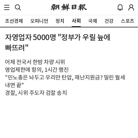
사회
조선경제
오피니언
정치
국제
건강
스포츠
자영업자 5000명 "정부가 우릴 늪에
빠뜨려"
어제 전국서 한밤 차량 시위
영업제한에 항의, 1시간 행진
"민노총은 놔두고 우리만 탄압, 재난지원금? 밀린 월세
내면 끝"
경찰, 시위 주도자 검찰 송치