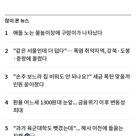
많이 본 뉴스
1
애들 노는 물놀이장에 구렁이가 나타났다
2
"같은 서울인데 더 덥다"… 폭염 취약지역, 강북·도봉
·중랑에 몰렸다
3
"손주 보느라 집 비워도 안 되나요?" 세금 폭탄 맞을까
민원 쏟아졌다
4
환율 어느새 1300원대 눈앞... 금융위기 이후 변동성
최대
5
"과거 육군대학도 뺏겼는데"... 해사 이전에 들끓는