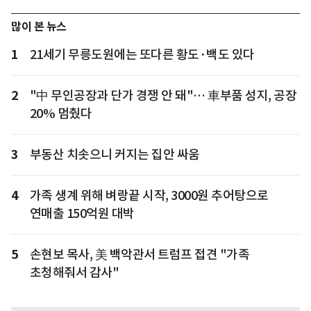
많이 본 뉴스
1
21세기 무릉도원에는 또다른 황도·백도 있다
2
"中 무인공장과 단가 경쟁 안 돼"… 車부품 성지, 공장
20% 멈췄다
3
부동산 치솟으니 커지는 집안 싸움
4
가족 생계 위해 벼랑끝 시작, 3000원 추어탕으로
연매출 150억원 대박
5
손현보 목사, 美 백악관서 트럼프 접견 "가족
초청해줘서 감사"