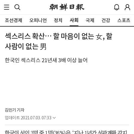
사회
조선경제
오피니언
정치
국제
건강
스포츠
섹스리스 확산… 할 마음이 없는 女, 할
사람이 없는 男
한국인 섹스리스 21년새 3배 이상 늘어
김민기 기자
업데이트
2021.07.03. 07:33
한국의 성인 3명 중 1명(36%)은 ‘지난 1년간 성관계를 갖지