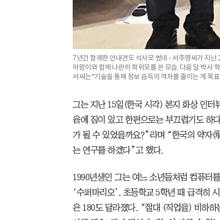
7년간 함께한 안내견도 석사모 썼네 - 서주영씨가 지난
아랑이와 함께 나란히 학위모를 쓴 모습. 다음 달 박사 
서씨는“기술을 통해 정보 습득의 격차를 줄이는 게 목표
그는 지난 15일(한국 시각) 본지 화상 인
음에 짐이 있고 한편으로는 부끄럽기도 하다
가 될 수 있었을까요?”라며 “한국의 약자(
는 연구를 하겠다”고 했다.
1990년생인 그는 여느 소년들처럼 컴퓨터
‘수퍼마리오’. 초등학교 5학년 때 급격히 
은 180도 달라졌다. “절대 (직업을) 비하