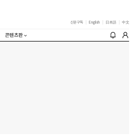
신문구독
|
English
|
日本語
|
中文
콘텐츠판