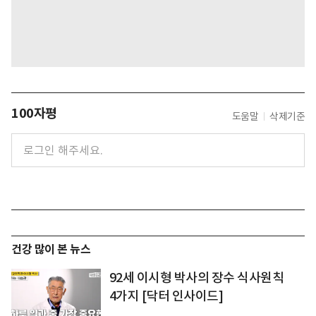
100자평
도움말
삭제기준
건강 많이 본 뉴스
92세 이시형 박사의 장수 식사원칙
4가지 [닥터 인사이드]