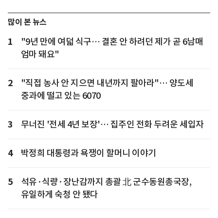
많이 본 뉴스
1
"9년 만에 여덟 식구… 결혼 안 하려던 제가 곧 6남매
엄마 돼요"
2
"직접 농사 안 지으면 내년까지 팔아라"… 양도세
중과에 떨고 있는 6070
3
무너진 '전세 4년 보장'… 집주인 전화 두려운 세입자
4
박정희 대통령과 욕쟁이 할머니 이야기
5
석유·식량·장난감까지 총괄 北 군수동원총국장,
유일하게 숙청 안 됐다