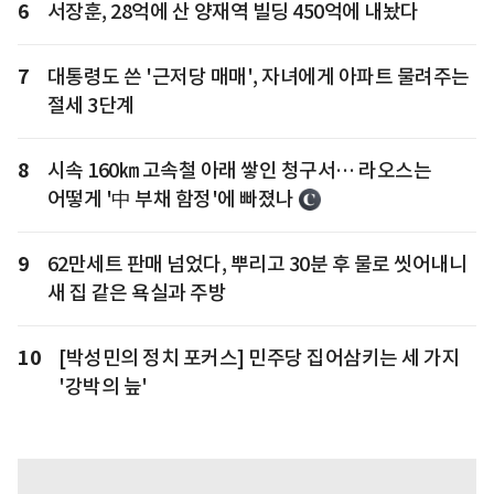
6
서장훈, 28억에 산 양재역 빌딩 450억에 내놨다
7
대통령도 쓴 '근저당 매매', 자녀에게 아파트 물려주는
절세 3단계
8
시속 160㎞ 고속철 아래 쌓인 청구서… 라오스는
어떻게 '中 부채 함정'에 빠졌나
9
62만세트 판매 넘었다, 뿌리고 30분 후 물로 씻어내니
새 집 같은 욕실과 주방
10
[박성민의 정치 포커스] 민주당 집어삼키는 세 가지
'강박의 늪'