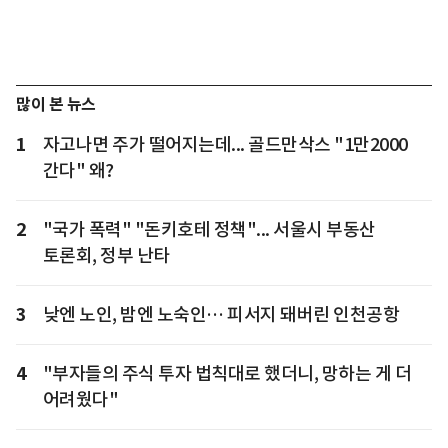
많이 본 뉴스
1
자고나면 주가 떨어지는데... 골드만삭스 "1만2000
간다" 왜?
2
"국가 폭력" "돈키호테 정책"... 서울시 부동산
토론회, 정부 난타
3
낮엔 노인, 밤엔 노숙인… 피서지 돼버린 인천공항
4
"부자들의 주식 투자 법칙대로 했더니, 망하는 게 더
어려웠다"