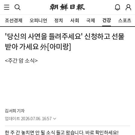
건강
조선경제
오피니언
정치
사회
국제
스포츠
'당신의 사연을 들려주세요' 신청하고 선물
받아 가세요 外[아미랑]
<주간 암 소식>
김서희 기자
업데이트
2026.07.06. 16:57
한 주 간 놓치면 안 될 소식 들고 왔습니다. 바로 확인하세요!