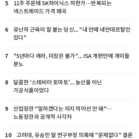
5
11주 주문에 SK하이닉스 하한가…반복되는
넥스트레이드 가격 왜곡
6
유난히 근육이 잘 붙는 당신... "내 안에 네안데르탈인
있다"
7
"5년마다 깨라, 미장은 불가"... ISA 개편안에 개미들
분노
8
달콤한 '스테비아 토마토'... 농산물 아닌
가공식품이었다
9
산업장관 "일하겠다는 의지 막아선 안 돼"…
노동장관과 공개적 시각차
10
고려대, 유승민 딸 연구부정 의혹에 "문제없다" 결론