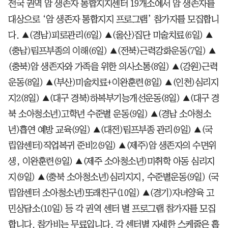
전국 권역 암 생존자 통합지지센터 19개소에서 암 생존자를
대상으로 ‘암 생존자 통합지지 프로그램’ 참가자를 모집합니
다. ▲(경남)피로관리(6일) ▲(울산)집단 미술치료(6일) ▲
(충남)림프부종의 이해(6일) ▲(전북)근력강화운동(7일) ▲
(충북)암 생존자와 가족을 위한 의사소통(8일) ▲(강원)근력
운동(8일) ▲(부산)미술치료+이완훈련(8일) ▲(인천)심리지
지2(8일) ▲(대구 경북)하복부기능개선운동(8일) ▲(대구 경
북 소아청소년)고학년 수준별 운동(9일) ▲(경남 소아청소
년)흡연 예방 교육(9일) ▲(대전)림프부종 관리(9일) ▲(국
립암센터)직업복귀 준비2(9일) ▲(제주)암 생존자의 수면위
생, 이완훈련(9일) ▲(제주 소아청소년)미취학 아동 심리지
지(9일) ▲(충북 소아청소년)심리지지, 수준별운동(9일) (국
립암센터 소아청소년)또래친구(10일) ▲(경기)자녀양육 고
민상담소(10일) 등 각 권역 센터 별 프로그램 참가자를 모집
합니다. 참가비는 무료입니다. 각 센터별 자세한 스케줄은 홈