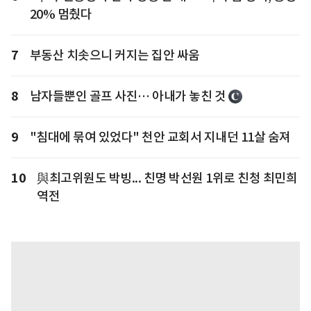
20% 멈췄다
7
부동산 치솟으니 커지는 집안 싸움
8
남자들뿐인 골프 사진… 아내가 놓친 것
9
"침대에 묶여 있었다" 천안 교회서 지내던 11살 숨져
10
與최고위원도 박빙... 친명 박선원 1위로 친청 최민희
역전