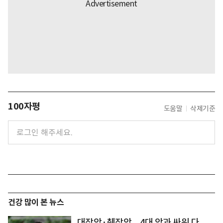
100자평
도움말
삭제기준
건강 많이 본 뉴스
대장암·췌장암... 4대 암과 싸워 다