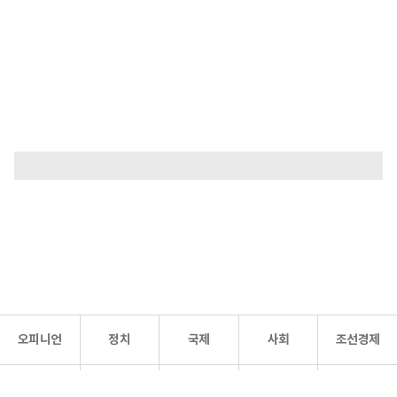
오피니언
정치
국제
사회
조선경제
문화·
조선
스포츠
건강
조선몰