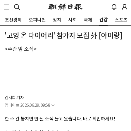
건강
조선경제
오피니언
정치
사회
국제
스포츠
'고잉 온 다이어리' 참가자 모집 外 [아미랑]
<주간 암 소식>
김서희 기자
업데이트
2026.06.29. 09:58
한 주 간 놓치면 안 될 소식 들고 왔습니다. 바로 확인하세요!