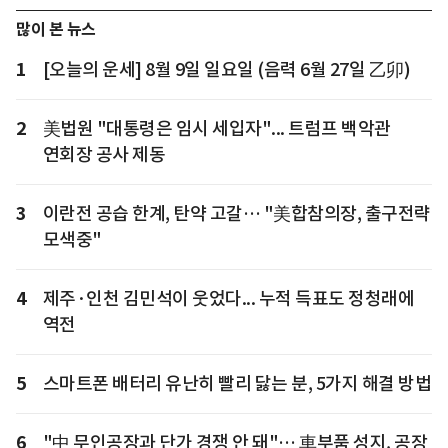
많이 본 뉴스
1
[오늘의 운세] 8월 9일 일요일 (음력 6월 27일 乙卯)
2
美법원 "대통령은 임시 세입자"... 트럼프 백악관
연회장 공사 제동
3
이란전 공습 한계, 탄약 고갈… "美합참의장, 출구전략
모색중"
4
제주·인천 김민석이 웃었다... 누적 득표도 정청래에
역전
5
스마트폰 배터리 유난히 빨리 닳는 분, 5가지 해결 방법
6
"中 무인공장과 단가 경쟁 안 돼"… 車부품 성지, 공장