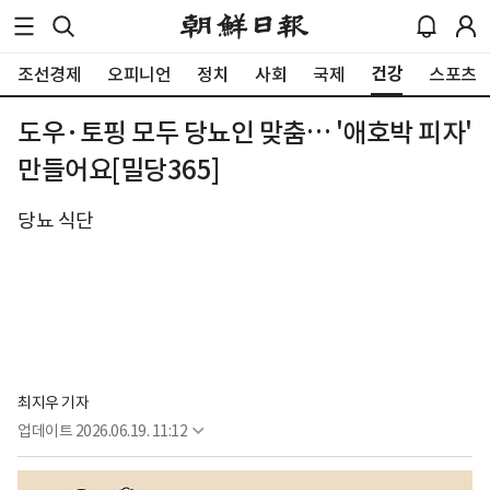
건강
조선경제
오피니언
정치
사회
국제
스포츠
도우·토핑 모두 당뇨인 맞춤… '애호박 피자'
만들어요[밀당365]
당뇨 식단
최지우 기자
업데이트
2026.06.19. 11:12