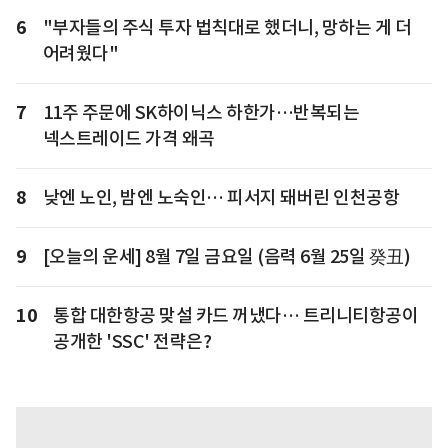
6
"부자들의 주식 투자 법칙대로 했더니, 망하는 게 더
어려웠다"
7
11주 주문에 SK하이닉스 하한가…반복되는
넥스트레이드 가격 왜곡
8
낮엔 노인, 밤엔 노숙인… 피서지 돼버린 인천공항
9
[오늘의 운세] 8월 7일 금요일 (음력 6월 25일 癸丑)
10
통합 대한항공 맞설 카드 꺼냈다… 트리니티항공이
공개한 'SSC' 전략은?