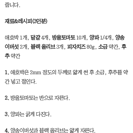
줍니다.
재료&레시피(3인분)
애호박 1개,
달걀
4개,
방울토마토
10개,
양파
1/4개,
양송
이버섯
2개,
블랙 올리브
3개,
피자치즈
80g,
소금
약간,
후
추
약간
1.
애호박은 2mm 정도의 두께로 얇게 썬 후 소금, 후추를 약
간 넣고 절인다.
2.
방울토마토는 반으로 자른다.
3.
양파는 굵게 다진다.
4.
양송이버섯과 블랙 올리브는 얇게 자른다.